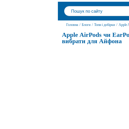
Головна
/
Блоги
/
Топи і добірки
/
Apple 
Apple AirPods чи EarP
вибрати для Айфона