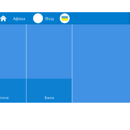
Афіша
Вхід
Готелі
Блоги