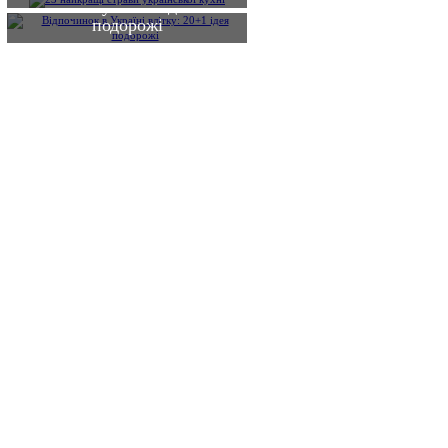
влітку: 20+1 ідея
подорожі