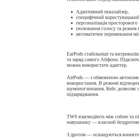
Адаптивний еквалайзер,
специфічний користувацький
персоналізація просторового
ізолювання голосу та режим 
автоматичне перемикання мі
EarPods стабільніші та витривалі
та заряд самого Айфона. Підключ
можна використати адаптер.
AirPods — з обмеженою автономн
використання. В режимі відтворе
шумопоглинання. Кейс дозволяє о
підзаряджання.
TWS взаємодіють між собою та пі
навушнику — власний бездротов
З дротом — оснащуються конекто