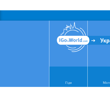
Укр
Гіди
Міст