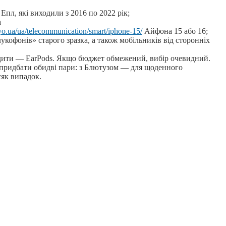
Епл, які виходили з 2016 по 2022 рік;
а
o.ua/ua/telecommunication/smart/iphone-15/
Айфона 15 або 16;
укофонів» старого зразка, а також мобільників від сторонніх
одити — EarPods. Якщо бюджет обмежений, вибір очевидний.
о придбати обидві пари: з Блютузом — для щоденного
сяк випадок.