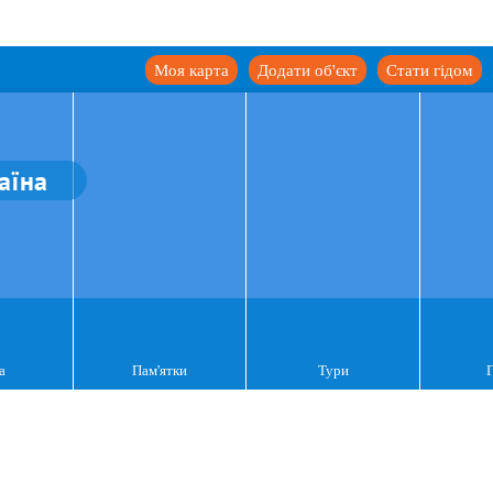
Моя карта
Додати об'єкт
Стати гідом
аїна
а
Пам'ятки
Тури