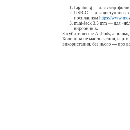
Lightning — для смартфонів 
USB-C — для доступного з
посиланням
https://www.moy
mini-Jack 3,5 mm — для «ябл
виробників.
Загубити легше AirPods, а пошк
Коли ціна не має значення, варт
використання, без нього — про в