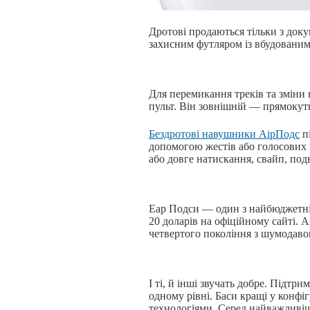
Дротові продаються тільки з док
захисним футляром із вбудованим
Для перемикання треків та зміни
пульт. Він зовнішній — прямокут
Бездротові навушники АірПодс
пі
допомогою жестів або голосових к
або довге натискання, свайп, под
Еар Подси — один з найбюджетні
20 доларів на офіційному сайті.
четвертого покоління з шумодавом
І ті, й інші звучать добре. Підтр
одному рівні. Баси кращі у конфіг
технологіями. Серед найважливіш