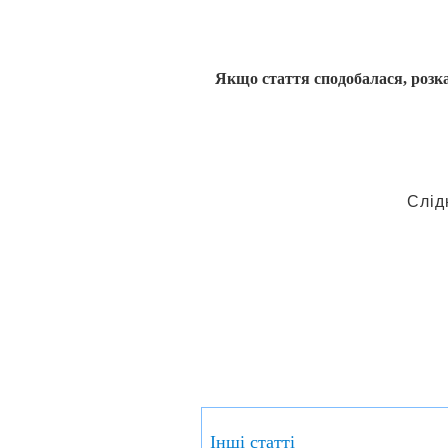
Якщо стаття сподобалася, розка
Слід
Інші статті