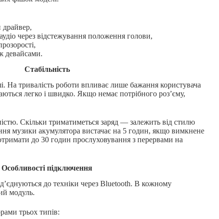
 драйвер,
 аудіо через відстежування положення голови,
прозорості,
ж девайсами.
Стабільність
ші. На тривалість роботи впливає лише бажання користувача
аються легко і швидко. Якщо немає потрібного роз’єму,
істю. Скільки триматиметься заряд — залежить від стилю
ння музики акумулятора вистачає на 5 годин, якщо вимкнене
тримати до 30 годин прослуховування з перервами на
Особливості підключення
д’єднуються до техніки через Bluetooth. В кожному
ий модуль.
рами трьох типів: