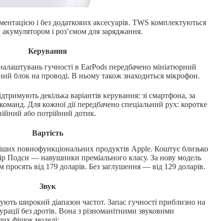
ументацією і без додаткових аксесуарів. TWS комплектуються
 акумулятором і роз’ємом для заряджання.
Керування
 налаштувань гучності в EarPods передбачено мініатюрний
ний блок на проводі. В ньому також знаходиться мікрофон.
дтримують декілька варіантів керування: зі смартфона, за
оманд. Для кожної дії передбачено спеціальний рух: коротке
війний або потрійний дотик.
Вартість
ших повнофункціональних продуктів Apple. Коштує близько
 Аір Подси — навушники преміального класу. За нову модель
 просять від 179 доларів. Без заглушення — від 129 доларів.
Звук
имують широкий діапазон частот. Запас гучності приблизно на
урації без дротів. Вона з різноманітними звуковими
их фішок моделі: