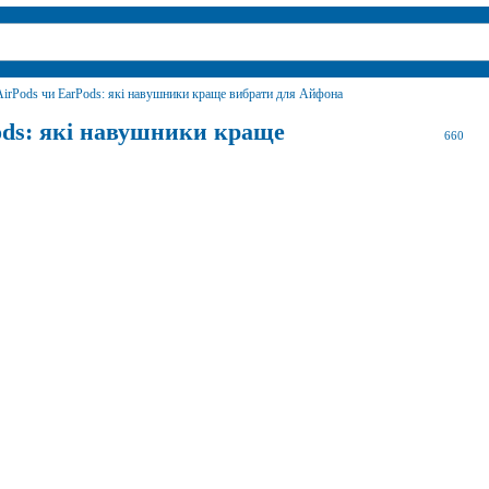
AirPods чи EarPods: які навушники краще вибрати для Айфона
ods: які навушники краще
660