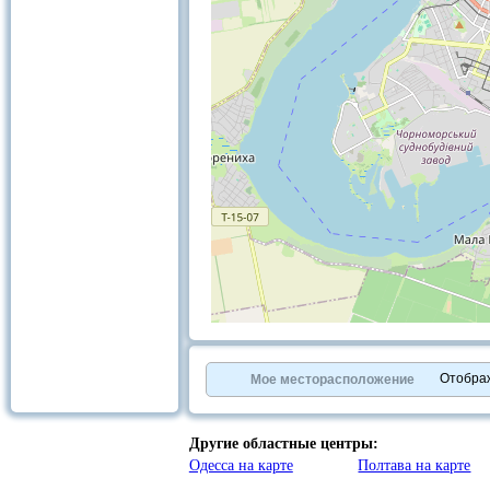
+
−
⇧
©
OpenStreetMap
contributors.
Отобра
Мое месторасположение
»
Другие областные центры:
Одесса на карте
Полтава на карте