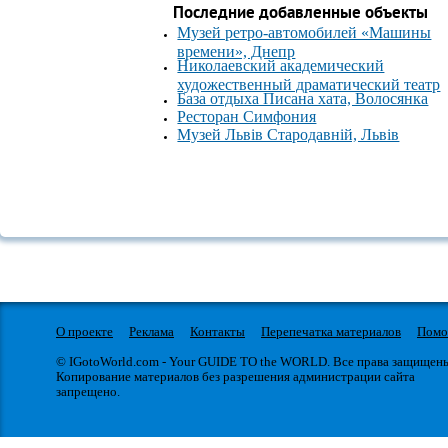
Последние добавленные объекты
Музей ретро-автомобилей «Машины
времени», Днепр
Николаевский академический
художественный драматический театр
База отдыха Писана хата, Волосянка
Ресторан Симфония
Музей Львів Стародавній, Львів
О проекте
Реклама
Контакты
Перепечатка материалов
Пом
© IGotoWorld.com - Your GUIDE TO the WORLD. Все права защищен
Копирование материалов без разрешения администрации сайта
запрещено.