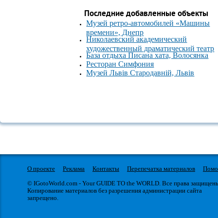
Последние добавленные объекты
Музей ретро-автомобилей «Машины
времени», Днепр
Николаевский академический
художественный драматический театр
База отдыха Писана хата, Волосянка
Ресторан Симфония
Музей Львів Стародавній, Львів
О проекте
Реклама
Контакты
Перепечатка материалов
Пом
© IGotoWorld.com - Your GUIDE TO the WORLD. Все права защищен
Копирование материалов без разрешения администрации сайта
запрещено.