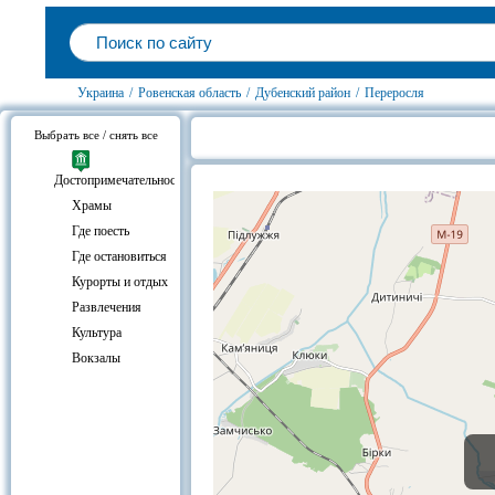
Украина
/
Ровенская область
/
Дубенский район
/
Переросля
Выбрать все / снять все
Переросля, Дубенский район на 
Достопримечательности
Храмы
Где поесть
Где остановиться
Курорты и отдых
Развлечения
Культура
Вокзалы