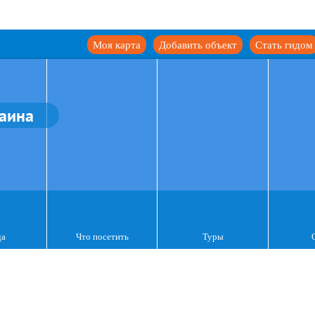
Моя карта
Добавить объект
Стать гидом
аина
да
Что посетить
Туры