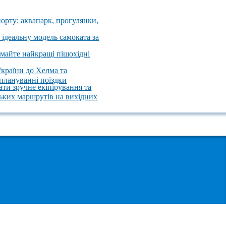
порту: аквапарк, прогулянки,
 ідеальну модель самоката за
имайте найкращі пішохідні
України до Хелма та
 плануванні поїздки
ати зручне екіпірування та
ських маршрутів на вихідних