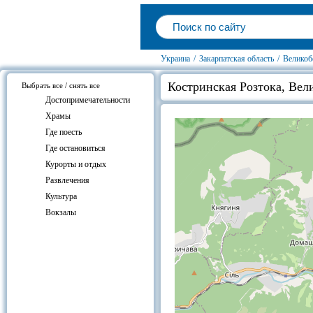
Украина
/
Закарпатская область
/
Великоб
Костринская Розтока, Вел
Выбрать все / снять все
Достопримечательности
Храмы
Где поесть
Где остановиться
Курорты и отдых
Развлечения
Культура
Вокзалы