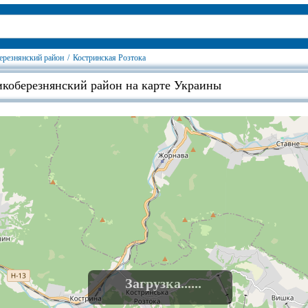
ерезнянский район
/
Костринская Розтока
икоберезнянский район на карте Украины
Загрузка......