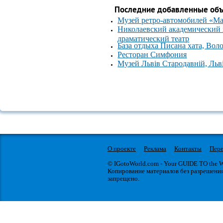
Последние добавленные об
Музей ретро-автомобилей «М
Николаевский академический
драматический театр
База отдыха Писана хата, Вол
Ресторан Симфония
Музей Львів Стародавній, Льв
О проекте
Реклама
Контакты
Пере
© IGotoWorld.com - Your GUIDE TO the
Копирование материалов без разрешени
запрещено.