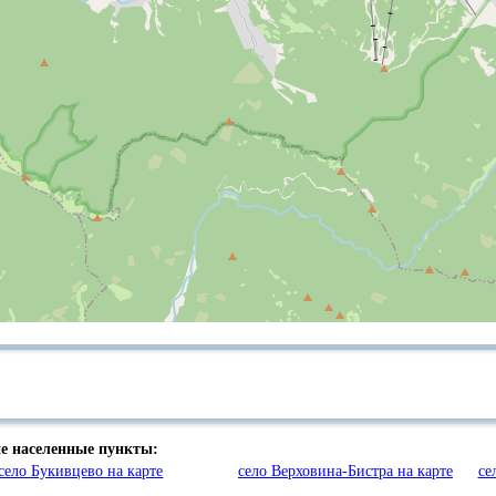
ие населенные пункты:
село Букивцево на карте
село Верховина-Бистра на карте
се