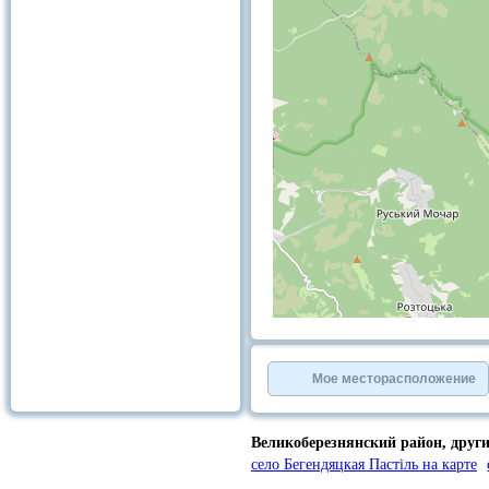
+
−
⇧
©
OpenStreetMap
contributors.
Мое месторасположение
»
Великоберезнянский район,
друг
село Бегендяцкая Пастіль на карте