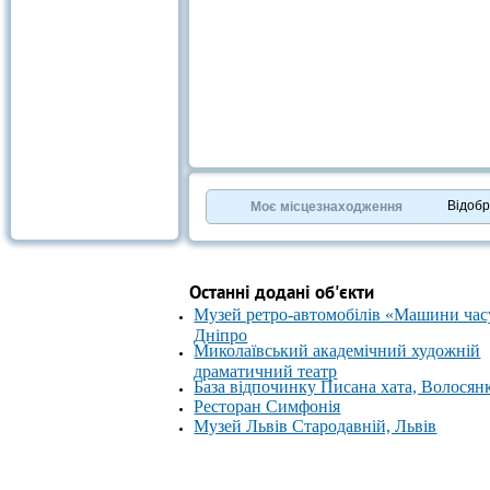
Відоб
Моє місцезнаходження
Останні додані об'єкти
Музей ретро-автомобілів «Машини час
Дніпро
Миколаївський академічний художній
драматичний театр
База відпочинку Писана хата, Волосян
Ресторан Симфонія
Музей Львів Стародавній, Львів