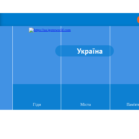
Україна
Гіди
Міста
Пам'ят