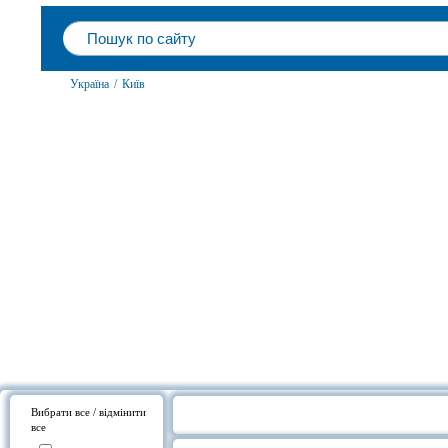
Україна
/
Київ
Вибрати все / відмінити
все