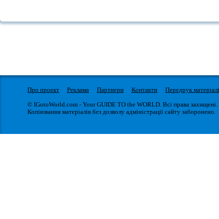
Про проект
Реклама
Партнери
Контакти
Передрук матеріал
© IGotoWorld.com - Your GUIDE TO the WORLD. Всі права захищені.
Копіювання матеріалів без дозволу адміністрації сайту заборонено.