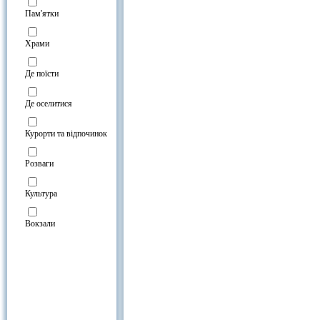
Карпатские чаны в Киеве на карт
Пам'ятки
Храми
Де поїсти
Де оселитися
Курорти та відпочинок
Розваги
Культура
Вокзали