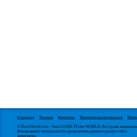
О проекте
Реклама
Контакты
Перепечатка материалов
Пом
© IGotoWorld.com - Your GUIDE TO the WORLD. Все права защищен
Копирование материалов без разрешения администрации сайта
запрещено.