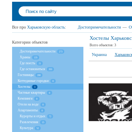
Все про
Харьковскую область
:
Достопримечательности
—
О
Хостелы Харьковс
Категории объектов
Всего объектов:
3
Достопримечательности
273
Украина
Харьковск
Храмы
135
Где поесть
21
Где остановиться
203
Гостиницы
200
Коттеджные городки
0
Хостелы
3
Частные квартиры
0
Кемпинги
0
Отели на воде
0
Апартаменты
0
Курорты и отдых
72
Развлечения
15
Культура
52