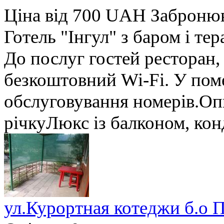
Ціна від 700 UAH
Заброню
Готель "Інгул" з баром і т
До послуг гостей ресторан, 
безкоштовний Wi-Fi. У пом
обслуговування номерів.Оп
річкуЛюкс із балконом, конд
ул.Курортная котеджи б.о 