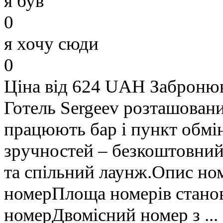
я був
0
я хочу сюди
0
Ціна від 624 UAH
Заброню
Готель Sergeev розташовани
працюють бар і пункт обмі
зручностей – безкоштовний 
та спільний лаунж.Опис но
номерПлоща номерів станов
номерДвомісний номер з ...