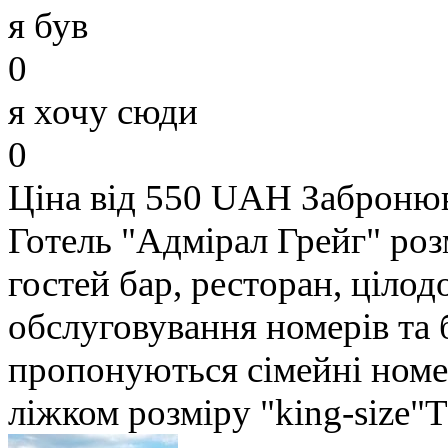
я був
0
я хочу сюди
0
Ціна від 550 UAH
Заброню
Готель "Адмірал Грейг" ро
гостей бар, ресторан, цілод
обслуговування номерів та
пропонуються сімейні ном
ліжком розміру "king-size"Thi