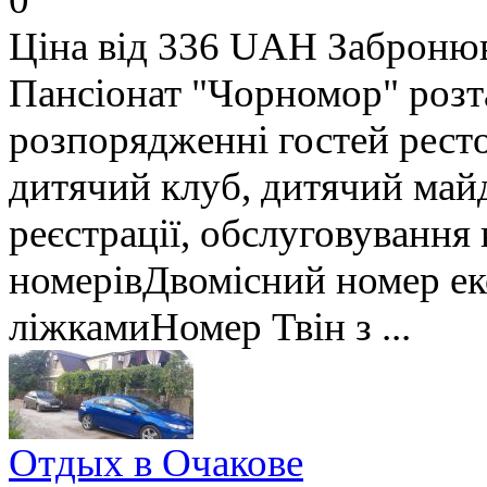
Ціна від 336 UAH
Заброню
Пансіонат "Чорномор" розт
розпорядженні гостей ресто
дитячий клуб, дитячий майд
реєстрації, обслуговування
номерівДвомісний номер ек
ліжкамиНомер Твін з ...
Отдых в Очакове