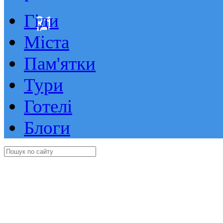
Гіди
Міста
Пам'ятки
Тури
Готелі
Блоги