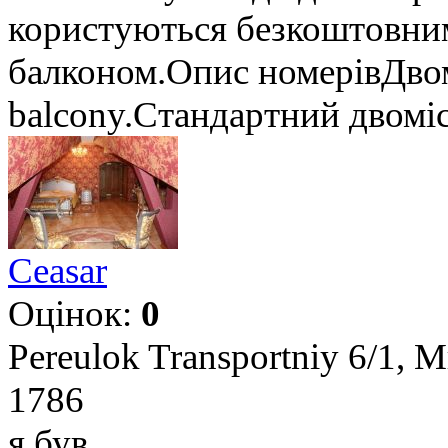
користуються безкоштовним
балконом.Опис номерівДвом
balcony.Стандартний двоміс
Ceasar
Оцінок:
0
Pereulok Transportniy 6/1, 
1786
я був