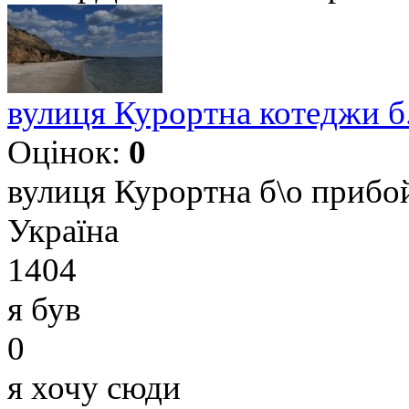
вулиця Курортна котеджи б
Оцінок:
0
вулиця Курортна б\о прибой
Україна
1404
я був
0
я хочу сюди