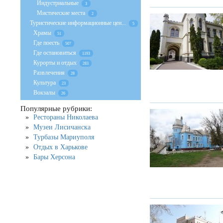
Индустриальные
3
Мистические места
2
Туристические информационные цен...
5
Храмы
51
Где поесть
507
Где остановиться
1193
Курорты и отдых
283
Развлечения
28
Культура
23
Вокзалы
26
Популярные рубрики:
Рестораны Николаева
Музеи Лисичанска
Турбазы Мариуполя
Отдых в Харькове
Бары Херсона