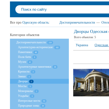
Все про
Одесскую область
:
Достопримечательности
—
Отел
Дворцы Одесская 
Категории объектов
Всего объектов:
5
Достопримечательности
219
Украина
Одесская 
Архитектурно-исторические
182
Памятники
48
Поля битв
0
Музеи
41
Архитектурные памятники
26
Крепости
3
Замки
1
Дворцы
5
Мосты
3
Мемориалы
1
Усадьбы
3
Интересные места
55
Природные зоны
29