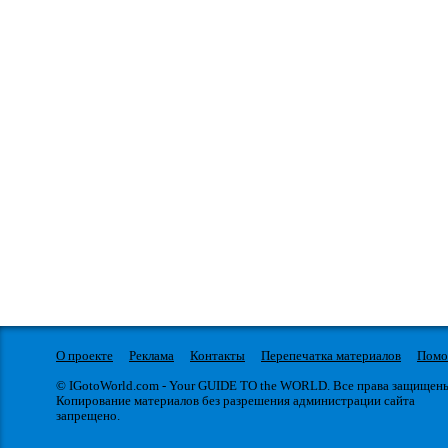
О проекте
Реклама
Контакты
Перепечатка материалов
Пом
© IGotoWorld.com - Your GUIDE TO the WORLD. Все права защищен
Копирование материалов без разрешения администрации сайта
запрещено.