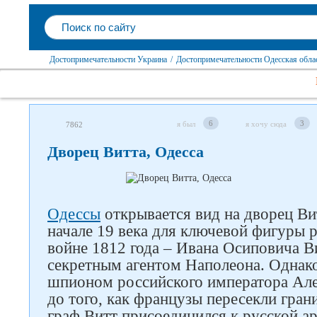
Достопримечательности Украина
/
Достопримечательности Одесская обла
6
3
я был
я хочу сюда
7862
Дворец Витта, Одесса
Одессы
открывается вид на дворец Ви
начале 19 века для ключевой фигуры 
войне 1812 года – Ивана Осиповича Ви
секретным агентом Наполеона. Однако
шпионом российского императора Алек
до того, как французы пересекли гра
граф Витт присоединился к русской а