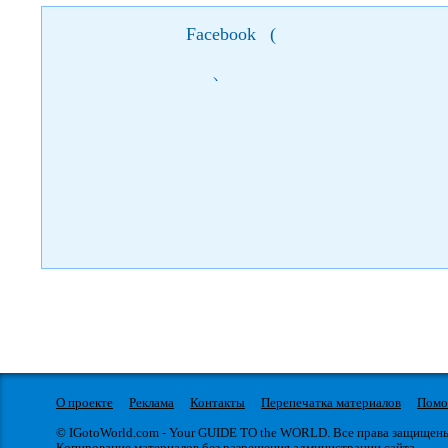
Facebook
(
)
О проекте
Реклама
Контакты
Перепечатка материалов
Пом
© IGotoWorld.com - Your GUIDE TO the WORLD. Все права защищен
Копирование материалов без разрешения администрации сайта