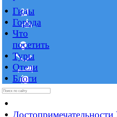
Гиды
Города
Что
посетить
Туры
Отели
Блоги
Достопримечательности