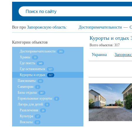
Все про
Запорожскую область
:
Достопримечательности
—
О
Курорты и отдых 
Категории объектов
Всего объектов:
317
Достопримечательности
293
Украина
Запорожс
Храмы
53
Где поесть
340
Где остановиться
527
Курорты и отдых
317
Пансионаты
11
Санатории
1
Базы отдыха
307
Горнолыжные курорты
0
Лагерь для детей
0
Развлечения
20
Культура
17
Вокзалы
12