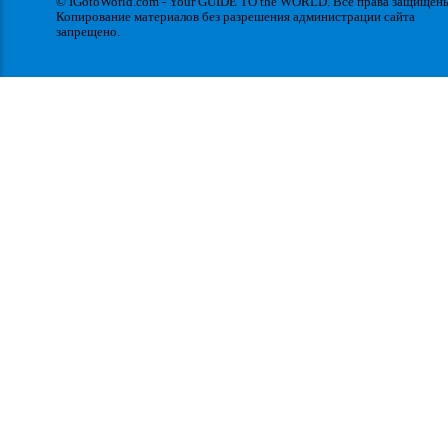
© IGotoWorld.com - Your GUIDE TO the WORLD. Все права защищен
Копирование материалов без разрешения администрации сайта
запрещено.