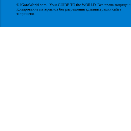
© IGotoWorld.com - Your GUIDE TO the WORLD. Все права защищен
Копирование материалов без разрешения администрации сайта
запрещено.