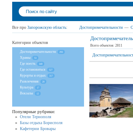
Все про
Запорожскую область
:
Достопримечательности
—
О
Достопримечатель
Категории объектов
Всего объектов:
2811
Достопримечательности
293
Достопримечательнос
Храмы
53
Где поесть
340
Где остановиться
527
Курорты и отдых
317
Развлечения
20
Культура
17
Вокзалы
12
Популярные рубрики:
Отели Тернополя
Базы отдыха Борисполя
Кафетерии Бровары