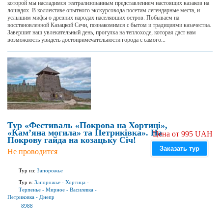
которой мы насладимся театрализованным представлением настоящих казаков на
лошадях. В коллективе опытного экскурсовода посетим легендарные места, и
услышим мифы о древних народах населявших остров. Побываем на
восстановленной Казацкой Сечи, познакомимся с бытом и традициями казачества.
Завершит наш увлекательный день, прогулка на теплоходе, которая даст нам
возможность увидеть достопримечательности города с самого...
Тур «Фестиваль «Покрова на Хортиці»,
«Кам’яна могила» та Петриківка». На
Цена от 995 UAH
Покрову гайда на козацьку Січ!
Заказать тур
Не проводится
Тур из:
Запорожье
Тур в:
Запорожье
-
Хортица
-
Терпенье
-
Мирное
-
Василевка
-
Петриковка
-
Днепр
8988