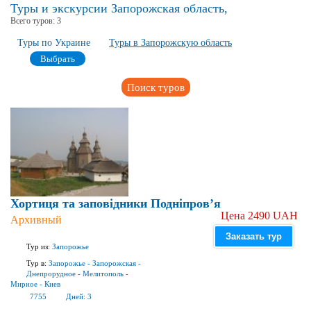
Туры и экскурсии Запорожская область,
Всего туров:
3
Туры по Украине
Туры в Запорожскую область
Выбрать
Поиск туров
Хортиця та заповідники Подніпров’я
Цена 2490 UAH
Архивный
Заказать тур
Тур из:
Запорожье
Тур в:
Запорожье
-
Запорожская
-
Днепрорудное
-
Мелитополь
-
Мирное
-
Киев
7755
Дней:
3