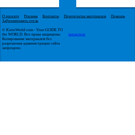
О проекте
Реклама
Контакты
Перепечатка материалов
Помощь
Забронировать отель
© IGotoWorld.com - Your GUIDE TO
the WORLD. Все права защищены.
iproaction
Копирование материалов без
разрешения администрации сайта
запрещено.