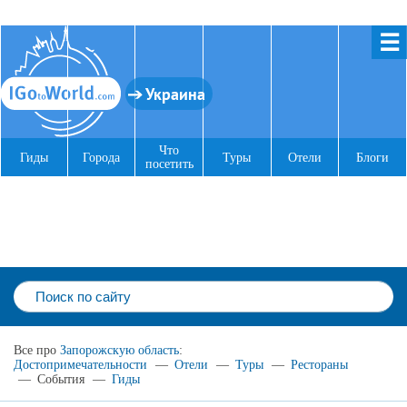
☰
Украина
Что
Гиды
Города
Туры
Отели
Блоги
посетить
Все про
Запорожскую область
:
Достопримечательности
—
Отели
—
Туры
—
Рестораны
—
События
—
Гиды