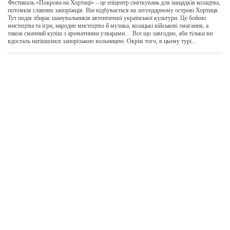
Фестиваль «Покрова на Хортиці» – це епіцентр святкувань для нащадків козацтва,
потомків славних запоріжців. Він відбувається на легендарному острові Хортиця.
Тут подія збирає шанувальників автентичної української культури. Це бойові
мистецтва та ігри, народне мистецтво й музика, козацькі військові змагання, а
також смачний куліш з ароматними узварами… Все що завгодно, аби тільки ви
вдосталь натішилися запорізькою вольницею. Окрім того, в цьому турі...