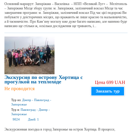
Основний маршрут: Запоріжжя – Василівка – НПП «Великий Луг» – Мелітополь
– Запоріжжя Місце збору групи: м. Запоріжжя, залізничний вокзал Місце та час
завершення програми: м. Запоріжжя, залізничний вокзал Під час цієї подорожі Ви
побуваєте у доісторичних місцях, що вражають не лише красою та мальовничістю,
а й таємничістю. Про Кам’яну могилу вже дуже багато написано, але напевно буде
написано ще стільки ж, оскільки дослідження ще тривають, і...
Экскурсия по острову Хортица с
прогулкой на теплоходе
Цена 699 UAH
Не проводится
Заказать тур
Тур из:
Днепр
-
Павлоград
-
Запорожье
Тур в:
Павлоград
-
Днепр
-
Запорожье
9024
Дней:
1
Экскурсионная поездка в город Запорожье на остров Хортица. В процессе,