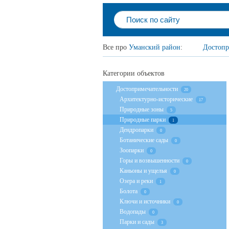
Все про
Уманский район
:
Достопр
Категории объектов
Достопримечательности
20
Архитектурно-исторические
17
Природные зоны
5
Природные парки
1
Дендропарки
0
Ботанические сады
0
Зоопарки
0
Горы и возвышенности
0
Каньоны и ущелья
0
Озера и реки
1
Болота
0
Ключи и источники
0
Водопады
0
Парки и сады
3