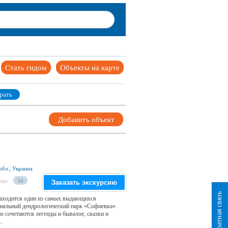
Стать гидом
Объекты на карте
рать
Добавить объект
обл., Украина
юда
34
Заказать экскурсию
Обратная связь
находится один из самых выдающихся
ональный дендрологический парк «Софиевка».
о сочетаются легенды и бывалое, сказки и
..