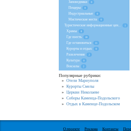
Заповедники
0
Пещеры
0
Индустриальные
0
Мистические места
0
Туристические информационные цен...
1
Храмы
8
Где поесть
18
Где остановиться
21
Курорты и отдых
0
Развлечения
2
Культура
0
Вокзалы
2
Популярные рубрики:
Отели Мариуполя
Курорты Смелы
Церкви Николаеве
Соборы Каменца-Подольского
Отдых в Каменце-Подольском
О проекте
Реклама
Контакты
Пере