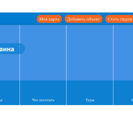
Моя карта
Добавить объект
Стать гидом
аина
да
Что посетить
Туры