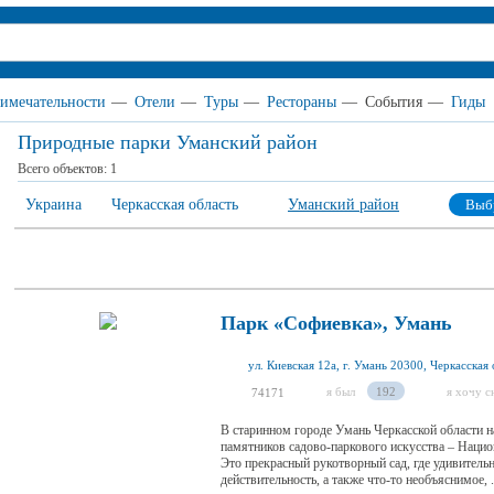
имечательности
—
Отели
—
Туры
—
Рестораны
—
События
—
Гиды
Природные парки Уманский район
Всего объектов:
1
Украина
Черкасская область
Уманский район
Выб
Парк «Софиевка», Умань
ул. Киевская 12а, г. Умань 20300, Черкасская 
я был
192
я хочу с
74171
В старинном городе Умань Черкасской области 
памятников садово-паркового искусства – Наци
Это прекрасный рукотворный сад, где удивительн
действительность, а также что-то необъяснимое, .