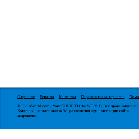
О проекте
Реклама
Контакты
Перепечатка материалов
Пом
© IGotoWorld.com - Your GUIDE TO the WORLD. Все права защищен
Копирование материалов без разрешения администрации сайта
запрещено.