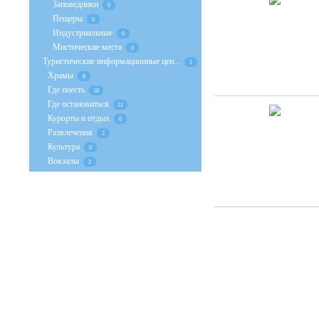
Заповедники
0
Пещеры
0
Индустриальные
0
Мистические места
0
Туристические информационные цен...
1
Храмы
8
Где поесть
18
Где остановиться
21
Курорты и отдых
0
Развлечения
2
Культура
0
Вокзалы
2