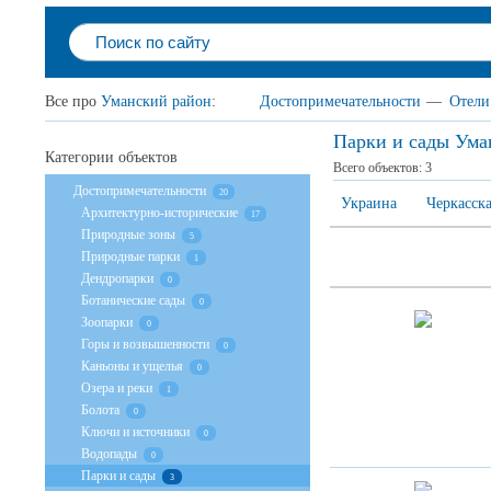
Все про
Уманский район
:
Достопримечательности
—
Отели
Парки и сады Ума
Категории объектов
Всего объектов:
3
Достопримечательности
20
Украина
Черкасска
Архитектурно-исторические
17
Природные зоны
5
Природные парки
1
Дендропарки
0
Ботанические сады
0
Зоопарки
0
Горы и возвышенности
0
Каньоны и ущелья
0
Озера и реки
1
Болота
0
Ключи и источники
0
Водопады
0
Парки и сады
3