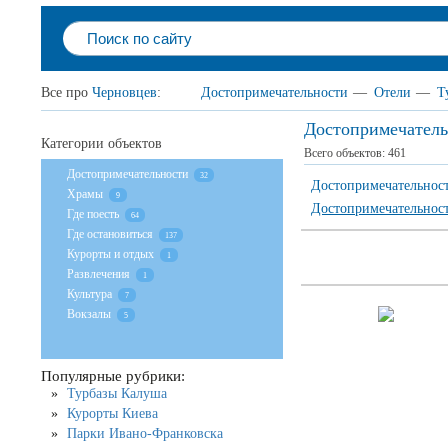
Все про
Черновцев
:
Достопримечательности
—
Отели
—
Т
Достопримечател
Категории объектов
Всего объектов:
461
Достопримечательности
32
Достопримечательнос
Храмы
9
Достопримечательнос
Где поесть
64
Где остановиться
137
Курорты и отдых
1
Развлечения
1
Культура
7
Вокзалы
5
Популярные рубрики:
Турбазы Калуша
Курорты Киева
Парки Ивано-Франковска