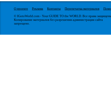
О проекте
Реклама
Контакты
Перепечатка материалов
Пом
© IGotoWorld.com - Your GUIDE TO the WORLD. Все права защищен
Копирование материалов без разрешения администрации сайта
запрещено.