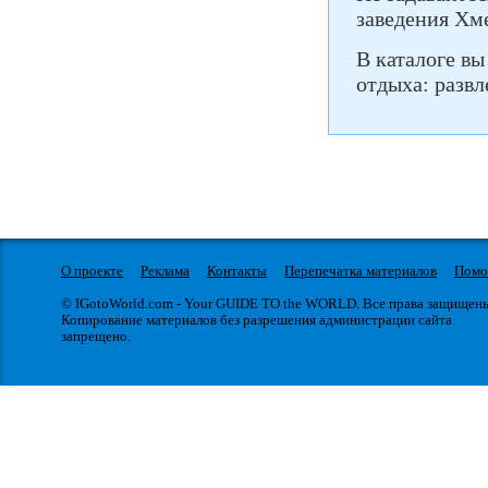
заведения Хм
В каталоге вы
отдыха: развл
О проекте
Реклама
Контакты
Перепечатка материалов
Пом
© IGotoWorld.com - Your GUIDE TO the WORLD. Все права защищен
Копирование материалов без разрешения администрации сайта
запрещено.