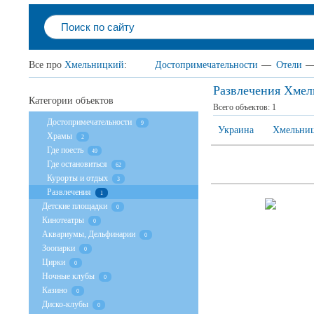
Все про
Хмельницкий
:
Достопримечательности
—
Отели
Развлечения Хме
Категории объектов
Всего объектов:
1
Достопримечательности
9
Украина
Хмельниц
Храмы
2
Где поесть
49
Где остановиться
62
Курорты и отдых
3
Развлечения
1
Детские площадки
0
Кинотеатры
0
Аквариумы, Дельфинарии
0
Зоопарки
0
Цирки
0
Ночные клубы
0
Казино
0
Диско-клубы
0