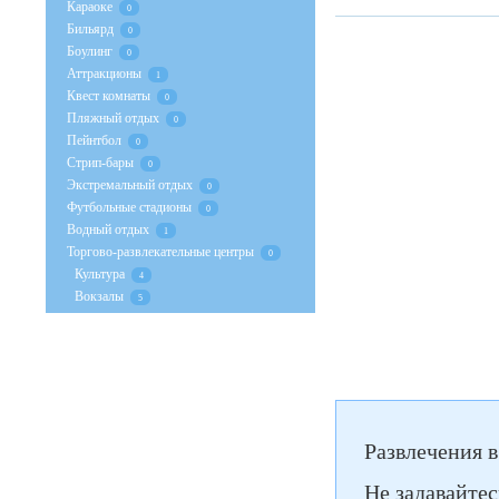
Караоке
0
Бильярд
0
Боулинг
0
Аттракционы
1
Квест комнаты
0
Пляжный отдых
0
Пейнтбол
0
Стрип-бары
0
Экстремальный отдых
0
Футбольные стадионы
0
Водный отдых
1
Торгово-развлекательные центры
0
Культура
4
Вокзалы
5
Развлечения 
Не задавайтес