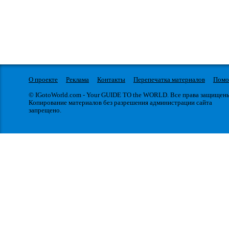
О проекте
Реклама
Контакты
Перепечатка материалов
Пом
© IGotoWorld.com - Your GUIDE TO the WORLD. Все права защищен
Копирование материалов без разрешения администрации сайта
запрещено.