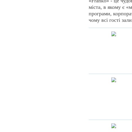
«Franko» - це чудо
міста, в якому є «
програми, корпорат
чому всі гості зал