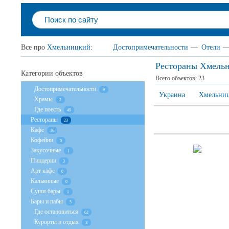
Все про
Хмельницкий
:
Достопримечательности
—
Отели
Рестораны Хмель
Категории объектов
Всего объектов:
23
Достопримечательности
9
Украина
Хмельниц
Храмы
2
Где поесть
49
Рестораны
23
Кафе
16
Кофейни
0
Закусочные
1
Пиццерии
3
Арт кафе
0
Кальянные
0
Суши-бары
1
Бары и пабы
5
Где остановиться
62
Курорты и отдых
3