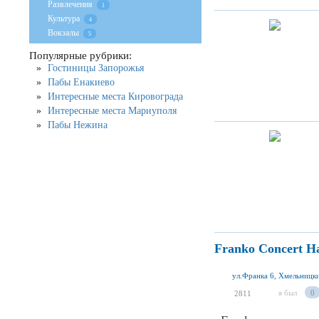
Развлечения
1
Культура
4
Вокзалы
5
Популярные рубрики:
Гостиницы Запорожья
Пабы Енакиево
Интересные места Кировограда
Интересные места Мариуполя
Пабы Нежина
Franko Concert Ha
ул.Франка 6, Хмельницк
я был
0
2811