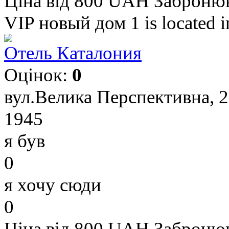
Ціна від 800 UAH
Заброню
VIP новый дом 1 is located 
Отель Каталония
Оцінок:
0
вул.Велика Перспективна, 
1945
я був
0
я хочу сюди
0
Ціна від 800 UAH
Заброню