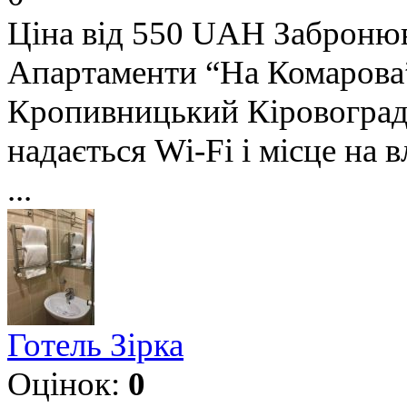
Ціна від 550 UAH
Заброню
Апартаменти “На Комарова”
Кропивницький Кіровоградс
надається Wi-Fi і місце на
...
Готель Зірка
Оцінок:
0