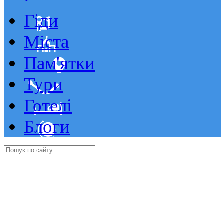
Гіди
Міста
Пам'ятки
Тури
Готелі
Блоги