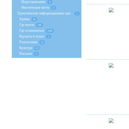
Индустриальные
0
Мистические места
0
Туристические информационные цен...
1
Храмы
46
Где поесть
506
Где остановиться
2408
Курорты и отдых
1
Развлечения
13
Культура
35
Вокзалы
5