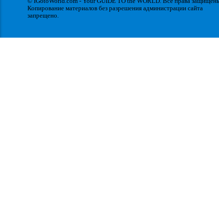
© IGotoWorld.com - Your GUIDE TO the WORLD. Все права защищен
Копирование материалов без разрешения администрации сайта
запрещено.