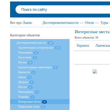
Все про
Львов
:
Достопримечательности
—
Отели
—
Туры
Интересные места
Категории объектов
Всего объектов:
56
Достопримечательности
194
Украина
Львовская
Архитектурно-исторические
172
Памятники
35
Поля битв
0
Музеи
50
Архитектурные памятники
22
Крепости
0
Замки
0
Дворцы
9
Мосты
0
Мемориалы
3
Усадьбы
1
Интересные места
56
Природные зоны
22