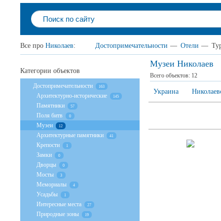
Все про
Николаев
:
Достопримечательности
—
Отели
—
Ту
Музеи Николаев
Категории объектов
Всего объектов:
12
Достопримечательности
163
Украина
Николаевс
Архитектурно-исторические
145
Памятники
57
Поля битв
0
Музеи
12
Архитектурные памятники
41
Крепости
1
Замки
0
Дворцы
0
Мосты
3
Мемориалы
4
Усадьбы
1
Интересные места
27
Природные зоны
19