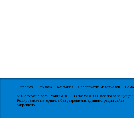
О проекте
Реклама
Контакты
Перепечатка материалов
Пом
© IGotoWorld.com - Your GUIDE TO the WORLD. Все права защищен
Копирование материалов без разрешения администрации сайта
запрещено.