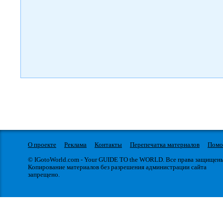
О проекте
Реклама
Контакты
Перепечатка материалов
Пом
© IGotoWorld.com - Your GUIDE TO the WORLD. Все права защищен
Копирование материалов без разрешения администрации сайта
запрещено.