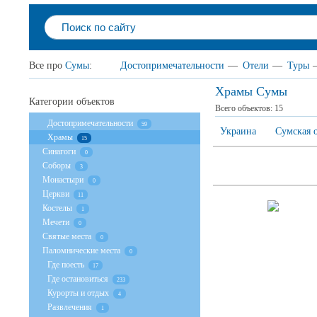
Все про
Сумы
:
Достопримечательности
—
Отели
—
Туры
Храмы Сумы
Категории объектов
Всего объектов:
15
Достопримечательности
59
Украина
Сумская 
Храмы
15
Cинагоги
0
Соборы
3
Монастыри
0
Церкви
11
Костелы
1
Мечети
0
Святые места
0
Паломнические места
0
Где поесть
17
Где остановиться
233
Курорты и отдых
4
Развлечения
1