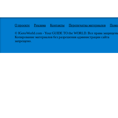
О проекте
Реклама
Контакты
Перепечатка материалов
Пом
© IGotoWorld.com - Your GUIDE TO the WORLD. Все права защищен
Копирование материалов без разрешения администрации сайта
запрещено.