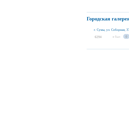
Городская галере
г. Сумы, ул. Соборная, 3
я был
0
6294