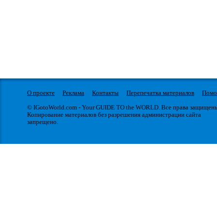
О проекте
Реклама
Контакты
Перепечатка материалов
Пом
© IGotoWorld.com - Your GUIDE TO the WORLD. Все права защищен
Копирование материалов без разрешения администрации сайта
запрещено.