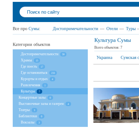
Все про
Сумы
:
Достопримечательности
—
Отели
—
Туры
Культура Сумы
Категории объектов
Всего объектов:
7
Достопримечательности
59
Украина
Сумская 
Храмы
15
Где поесть
17
Где остановиться
233
Курорты и отдых
4
Развлечения
1
Культура
7
Концертные залы
0
Выставочные залы и галереи
4
Театры
3
Библиотеки
0
Вокзалы
3