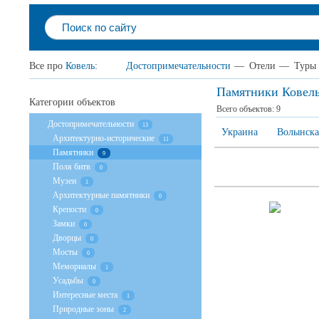
Все про
Ковель
:
Достопримечательности
—
Отели
—
Туры
Памятники Ковел
Категории объектов
Всего объектов:
9
Достопримечательности
13
Украина
Волынска
Архитектурно-исторические
11
Памятники
9
Поля битв
0
Музеи
1
Архитектурные памятники
0
Крепости
0
Замки
0
Дворцы
0
Мосты
0
Мемориалы
1
Усадьбы
0
Интересные места
1
Природные зоны
2