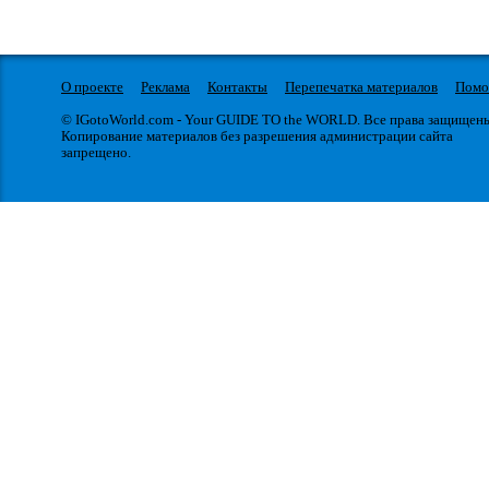
О проекте
Реклама
Контакты
Перепечатка материалов
Пом
© IGotoWorld.com - Your GUIDE TO the WORLD. Все права защищен
Копирование материалов без разрешения администрации сайта
запрещено.