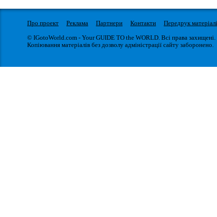
Про проект
Реклама
Партнери
Контакти
Передрук матеріал
© IGotoWorld.com - Your GUIDE TO the WORLD. Всі права захищені.
Копіювання матеріалів без дозволу адміністрації сайту заборонено.