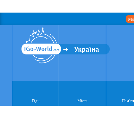
Мо
Україна
Гіди
Міста
Пам'ят