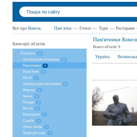
Все про
Ковель
:
Пам`ятки
—
Готелі
—
Тури
—
Ресторани
Пам'ятники Ковел
Категорії об'єктів
Всього об'єктів:
9
Пам'ятки
13
Україна
Волинська
Архітектурно-історичні
11
Пам'ятники
9
Поля битв
0
Музеї
1
Архітектурні пам'ятники
0
Фортеці
0
Замки
0
Палаци
0
Мости
0
Меморіали
1
Садиби
0
Цікаві місця
1
Природні зони
2