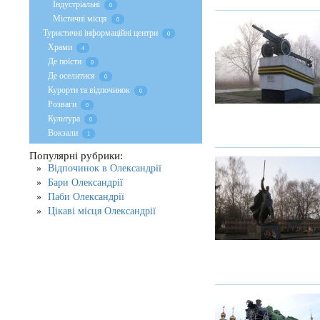
Індустріальні
0
Містичні місця
0
Туристичні інформаційні центри
0
Храми
4
Де поїсти
0
Де оселитися
0
Курорти та відпочинок
0
Розваги
0
Культура
0
Вокзали
1
Популярні рубрики:
Відпочинок в Олександрії
Бари Олександрії
Паби Олександрії
Цікаві місця Олександрії