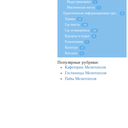
Индустриальные
1
Мистические места
1
Туристические информационные цен...
0
Храмы
26
Где поесть
339
Где остановиться
204
Курорты и отдых
8
Развлечения
7
Культура
15
Вокзалы
5
Популярные рубрики:
Кафетерии Мелитополя
Гостиницы Мелитополя
Пабы Мелитополя