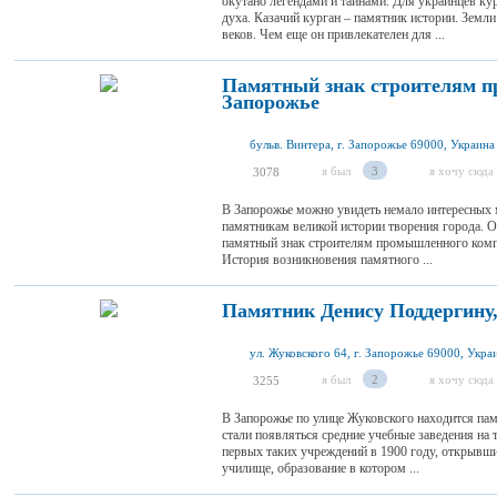
окутано легендами и тайнами. Для украинцев ку
духа. Казачий курган – памятник истории. Земли 
веков. Чем еще он привлекателен для ...
Памятный знак строителям п
Запорожье
бульв. Винтера, г. Запорожье 69000, Украина
я был
3
я хочу сюда
3078
В Запорожье можно увидеть немало интересных м
памятникам великой истории творения города. О
памятный знак строителям промышленного компл
История возникновения памятного ...
Памятник Денису Поддергину
ул. Жуковского 64, г. Запорожье 69000, Укра
я был
2
я хочу сюда
3255
В Запорожье по улице Жуковского находится пам
стали появляться средние учебные заведения на
первых таких учреждений в 1900 году, открывши
училище, образование в котором ...