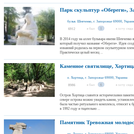
Парк скульптур «Обереги», З
бульв. Шевченко, г. Запорожье 69000, Украи
я был
1
я хочу сюда
6912
В 2014 году на аллее бульвара имени Шевченко в
который получил название «Обереги». Идея созд
изваяний родилась на первом скульптурном плене
Практически целый месяц ...
Каменное святилище, Хортиц
о. Хортица, г. Запорожье 69000, Украина
я был
6
я хочу сюда
8986
Остров Хортица славится историческими памят
севере острова можно увидеть камни, установле
была частью ритуального комплекса, относят к 
в 1992 году и тщательно ...
Памятник Тревожная молодос
пр. Ленина, г. Запорожье 69000, Украина