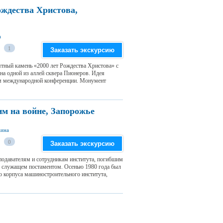
ждества Христова,
а
1
Заказать экскурсию
ятный камень «2000 лет Рождества Христова» с
на одной из аллей сквера Пионеров. Идея
м международной конференции. Монумент
м на войне, Запорожье
аина
0
Заказать экскурсию
подавателям и сотрудникам института, погибшим
е, служащем постаментом. Осенью 1980 года был
о корпуса машиностроительного института,