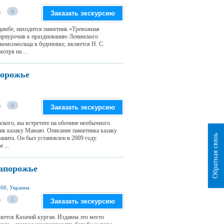
а
0
Заказать экскурсию
 дамбе, находится памятник «Тревожная
 приурочив к празднованию Ленинского
омсомольца в буденовке, является Н. С.
тря на ...
порожье
а
0
Заказать экскурсию
кого, вы встретите на обочине необычного
ник казаку Мамаю. Описание памятника казаку
Обратная связь
ита. Он был установлен в 2009 году.
 ...
Запорожье
000, Украина
а
1
Заказать экскурсию
ется Казачий курган. Издавна это место