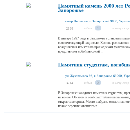
Памятный камень 2000 лет Ро
Запорожье
сквер Пионеров, г. Запорожье 69000, Украин
я был
1
я хочу сюда
2838
В январе 1997 года в Запорожье установили пам
соответствующей надписью. Камень расположен 
воздвижения памятника принадлежит участника
представляет собой высокий ...
Памятник студентам, погибши
ул. Жуковського 66, г. Запорожье 69000, Укр
я был
2
я хочу сюда
3214
В Запорожье находится памятник студентам, пре
на войне. Об этом и сообщает табличка на камн
открыт мемориал. Место выбрано около главног
позже переименованного в ...