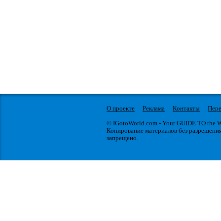
О проекте
Реклама
Контакты
Пере
© IGotoWorld.com - Your GUIDE TO the
Копирование материалов без разрешени
запрещено.