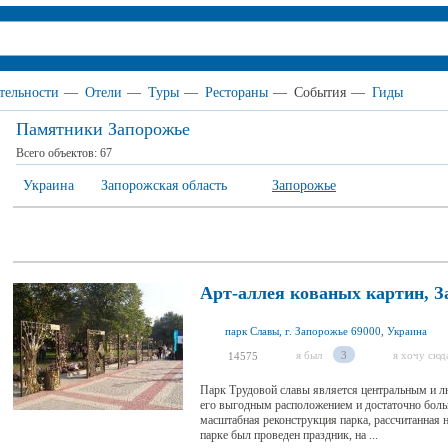
тельности
—
Отели
—
Туры
—
Рестораны
—
События
—
Гиды
Памятники Запорожье
Всего объектов:
67
Украина
Запорожская область
Запорожье
Арт-аллея кованых картин, 
парк Славы, г. Запорожье 69000, Украина
я был
3
я хочу сюд
14575
Парк Трудовой славы является центральным и л
его выгодным расположением и достаточно больш
масштабная реконструкция парка, рассчитанная н
парке был проведен праздник, на ...