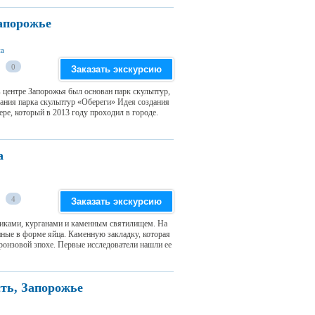
апорожье
на
0
Заказать экскурсию
 центре Запорожья был основан парк скульптур,
ания парка скульптур «Обереги» Идея создания
ре, который в 2013 году проходил в городе.
а
4
Заказать экскурсию
никами, курганами и каменным святилищем. На
нные в форме яйца. Каменную закладку, которая
бронзовой эпохе. Первые исследователи нашли ее
ть, Запорожье