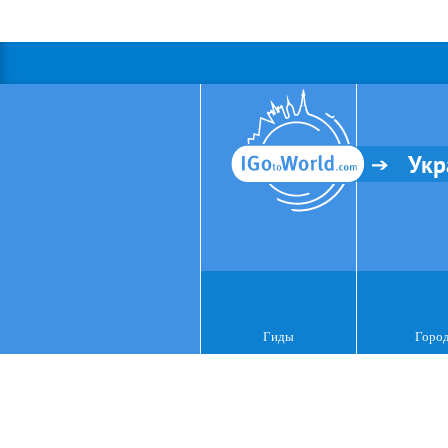
Укр
Гиды
Горо