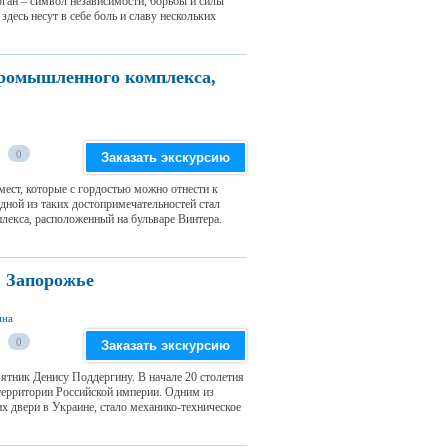
рган – символ независимости, борьбы и силы
здесь несут в себе боль и славу нескольких
ромышленного комплекса,
0
Заказать экскурсию
ест, которые с гордостью можно отнести к
дной из таких достопримечательностей стал
екса, расположенный на бульваре Винтера.
, Запорожье
ина
0
Заказать экскурсию
ятник Денису Поддергину. В начале 20 столетия
 территории Российской империи. Одним из
х двери в Украине, стало механико-техническое