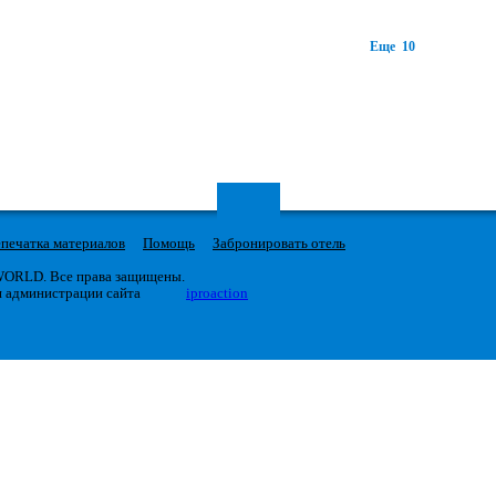
Еще 10
печатка материалов
Помощь
Забронировать отель
 WORLD. Все права защищены.
я администрации сайта
iproaction