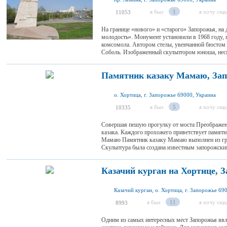
я был
1
я хочу сюд
11053
На границе «нового» и «старого» Запорожья, на
молодость». Монумент установили в 1968 году,
комсомола. Автором стелы, увенчанной бюстом к
Соболь. Изображенный скульптором юноша, несмо
Памятник казаку Мамаю, За
о. Хортица, г. Запорожье 69000, Украина
я был
5
я хочу сюд
10335
Совершая пешую прогулку от моста Преображенс
казака. Каждого прохожего приветствует памят
Мамаю Памятник казаку Мамаю выполнен из гран
Скульптура была создана известным запорожским
Казачий курган на Хортице, 
Казачий курган, о. Хортица, г. Запорожье 69
я был
11
я хочу сюд
8993
Одним из самых интересных мест Запорожья явля