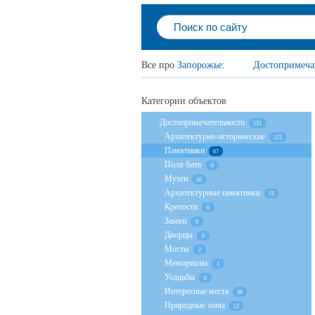
Все про
Запорожье
:
Достопримеча
Категории объектов
Достопримечательности
131
Архитектурно-исторические
122
Памятники
67
Поля битв
0
Музеи
10
Архитектурные памятники
15
Крепости
0
Замки
0
Дворцы
0
Мосты
2
Мемориалы
1
Усадьбы
0
Интересные места
39
Природные зоны
12