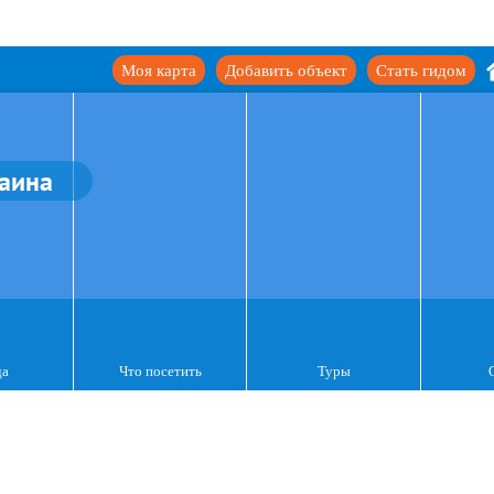
Моя карта
Добавить объект
Стать гидом
аина
да
Что посетить
Туры