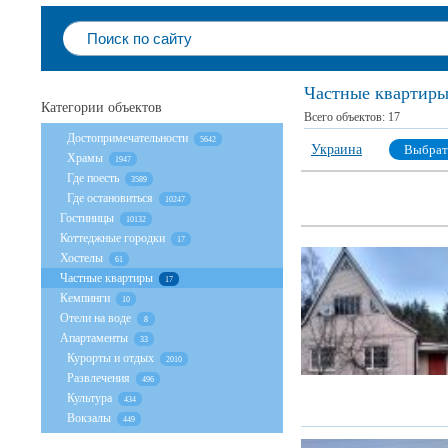
Частные квартиры
Категории объектов
Всего объектов:
17
Достопримечательности
5642
Украина
Выбрат
Храмы
1947
Где поесть
3589
Где остановиться
10247
Гостиницы
10132
Коттеджные городки
17
Хостелы
61
Частные квартиры
17
Кемпинги
10
Отели на воде
8
Апартаменты
33
Курорты и отдых
2010
Развлечения
496
Культура
434
Вокзалы
449