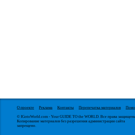
О проекте
Реклама
Контакты
Перепечатка материалов
Пом
© IGotoWorld.com - Your GUIDE TO the WORLD. Все права защищен
Копирование материалов без разрешения администрации сайта
запрещено.