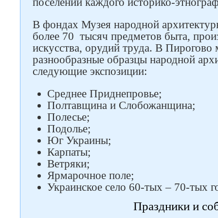
поселений каждого историко-этнограф
В фондах Музея народной архитектур
более 70 тысяч предметов быта, прои
Следите за нами в соцсетях
искусства, орудий труда. В Пирогово
разнообразные образцы народной арх
следующие экспозиции:
Среднее Приднепровье;
Полтавщина и Слобожанщина;
Полесье;
Подолье;
Юг Украины;
Карпаты;
Ветряки;
Ярмарочное поле;
Украинское село 60-тых – 70-тых го
Праздники и со