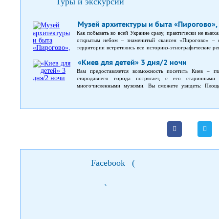
Туры и экскурсии
Музей архитектуры и быта «Пирогово», 
Как побывать во всей Украине сразу, практически не выех
открытым небом – знаменитый скансен «Пирогово» – с
территории встретились все историко-этнографические р
Юг Украини, Слобожанщина, Полтавщина, Полесье, Кар
«Киев для детей» 3 дня/2 ночи
столетия. Жемчужина этого историко-архитектурного ансам
Пирогово есть действующие деревянные церкви, школа, ши
Вам предоставляется возможность посетить Киев – гл
четыре часа станут вашей машиной времени. Программа ту
стародавнего города потрясает, с его старинными
многочисленными музеями. Вы сможете увидеть: Площа
Мариинский дворец и парки, многочисленные монастыри 
Десятинной церкви, Андреевский спуск; Музей, в которо
открытым небом дает возможность узнать народные о
самобытной культуре народа большое количество магази
архитектуры; попробовать украинские блюда в шинке или
индивидуальное обслуживание (не сборные группы). Источ
Facebook
(
)