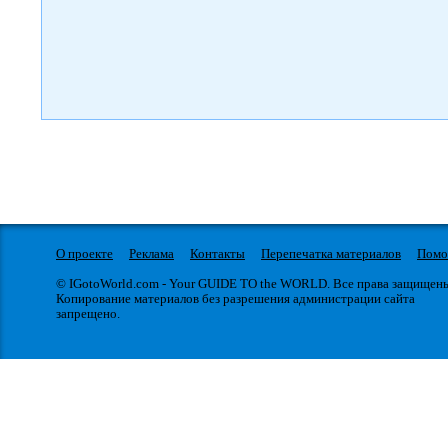
О проекте
Реклама
Контакты
Перепечатка материалов
Пом
© IGotoWorld.com - Your GUIDE TO the WORLD. Все права защищен
Копирование материалов без разрешения администрации сайта
запрещено.