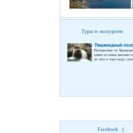
Туры и экскурсии
Пешеходный похо
Путешествие по Крымским
одних из самых высоких т
по лесу и через воду; спу
тоже время, походим вну
правлений. Все это ждет В
– на южном берегу.
Facebook
(