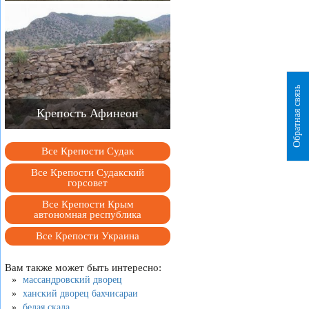
Обратная связь
Крепость Афинеон
Все Крепости Судак
Все Крепости Судакский
горсовет
Все Крепости Крым
автономная республика
Все Крепости Украина
Вам также может быть интересно:
массандровский дворец
ханский дворец бахчисараи
белая скала