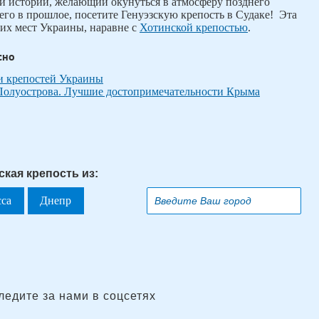
и истории, желающий окунуться в атмосферу позднего
его в прошлое, посетите Генуэзскую крепость в Судаке!
Эта
ших мест Украины, наравне с
Хотинской крепостью
.
сно
и крепостей Украины
олуострова. Лучшие достопримечательности Крыма
ская крепость из:
сса
Днепр
ледите за нами в соцсетях