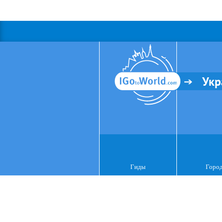
Укр
Гиды
Горо