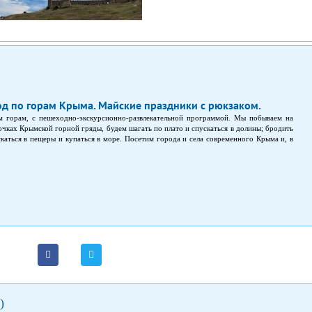
д по горам Крыма. Майские праздники с рюкзаком.
 горам, с пешеходно-экскурсионно-развлекательной программой. Мы побываем на
очках Крымской горной гряды, будем шагать по плато и спускаться в долины; бродить
скаться в пещеры и купаться в море. Посетим города и села современного Крыма и, в
три стен Генуэзской крепости, неизменно дошедшей до нас через смену эпох и
ас в программе восьмидневного похода, в условиях весенней погоды в горах, и летней
)