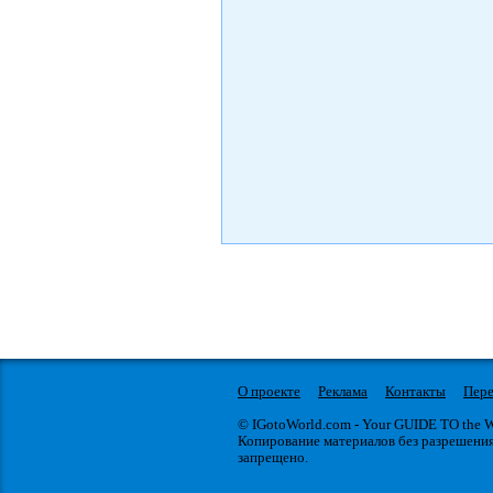
О проекте
Реклама
Контакты
Пере
© IGotoWorld.com - Your GUIDE TO the
Копирование материалов без разрешени
запрещено.