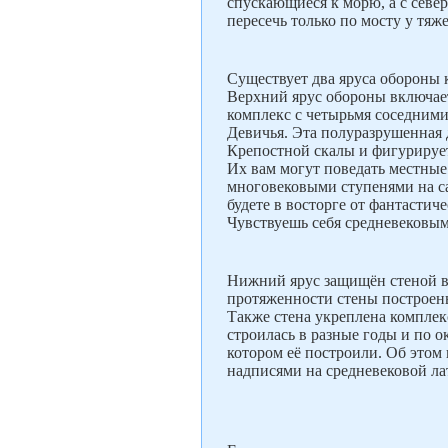
спускающиеся к морю, а с севе
пересечь только по мосту у тя
Существует два яруса обороны 
Верхний ярус обороны включает
комплекс с четырьмя соседними
Девичья. Эта полуразрушенная 
Крепостной скалы и фигурирует
Их вам могут поведать местные
многовековыми ступенями на с
будете в восторге от фантастич
Чувствуешь себя средневековы
Нижний ярус защищён стеной в
протяженности стены построены
Также стена укреплена комплек
строилась в разные годы и по 
котором её построили. Об этом
надписями на средневековой л