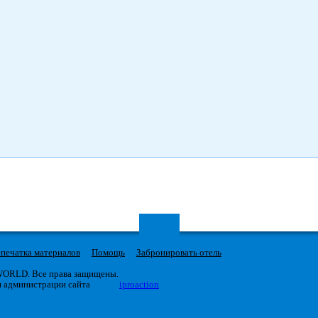
печатка материалов
Помощь
Забронировать отель
 WORLD. Все права защищены.
я администрации сайта
iproaction