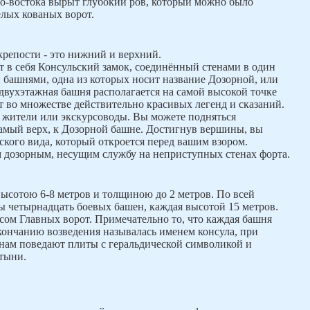
ро-востока вырыт глубокий ров, который можно было
желых кованых ворот.
крепости - это нижний и верхний.
 в себя Консульский замок, соединённый стенами в один
 башнями, одна из которых носит название Дозорной, или
двухэтажная башня располагается на самой высокой точке
 во множестве действительно красивых легенд и сказаний.
 жители или экскурсоводы. Вы можете подняться
амый верх, к Дозорной башне. Достигнув вершины, вы
еского вида, который откроется перед вашим взором.
м дозорным, несущим службу на неприступных стенах форта.
ысотою 6-8 метров и толщиною до 2 метров. По всей
 четырнадцать боевых башен, каждая высотой 15 метров.
сом Главных ворот. Примечательно то, что каждая башня
окончанию возведения называлась именем консула, при
 нам поведают плиты с геральдической символикой и
атыни.