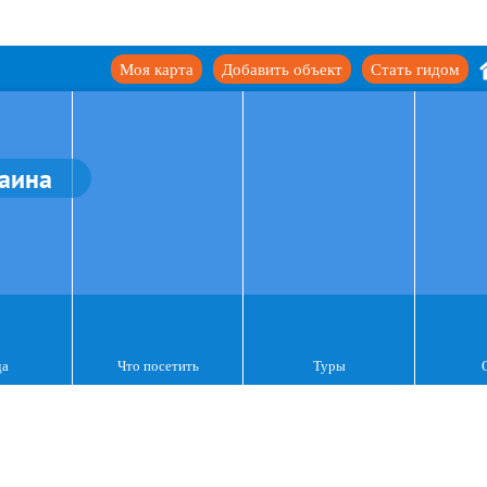
Моя карта
Добавить объект
Стать гидом
аина
да
Что посетить
Туры