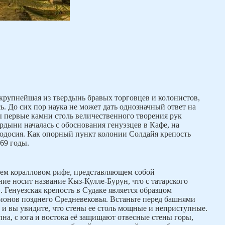
– крупнейшая из твердынь бравых торговцев и колонистов,
ь. До сих пор наука не может дать однозначный ответ на
ы первые камни столь величественного творения рук
рдыни началась с обоснования генуэзцев в Кафе, на
одосия. Как опорный пункт колонии Солдайя крепость
469 годы.
нем коралловом рифе, представляющем собой
ие носит название Кыз-Кулле-Бурун, что с татарского
 Генуезская крепость в Судаке является образцом
ионов позднего Средневековья. Встаньте перед башнями
 и вы увидите, что стены ее столь мощные и неприступные.
пна, с юга и востока её защищают отвесные стены горы,