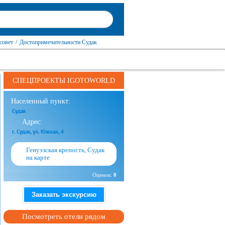
совет
/
Достопримечательности Судак
СПЕЦПРОЕКТЫ IGOTOWORLD
Населенный пункт:
Судак
Адрес:
г. Судак, ул. Южная, 4
Генуэзская крепость, Судак
на карте
Оценок:
0
Заказать экскурсию
Посмотреть отели рядом