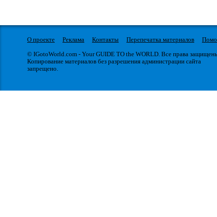
О проекте
Реклама
Контакты
Перепечатка материалов
Пом
© IGotoWorld.com - Your GUIDE TO the WORLD. Все права защищен
Копирование материалов без разрешения администрации сайта
запрещено.