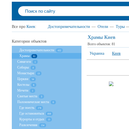
Все про
Киев
:
Достопримечательности
—
Отели
—
Туры
Храмы Киев
Категории объектов
Всего объектов:
81
Достопримечательности
432
Украина
Киев
Храмы
81
Cинагоги
1
Соборы
4
Монастыри
13
Церкви
54
Костелы
6
Мечети
1
Святые места
3
Паломнические места
0
Где поесть
278
Где остановиться
859
Курорты и отдых
15
Развлечения
154