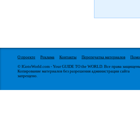
О проекте
Реклама
Контакты
Перепечатка материалов
Пом
© IGotoWorld.com - Your GUIDE TO the WORLD. Все права защищен
Копирование материалов без разрешения администрации сайта
запрещено.