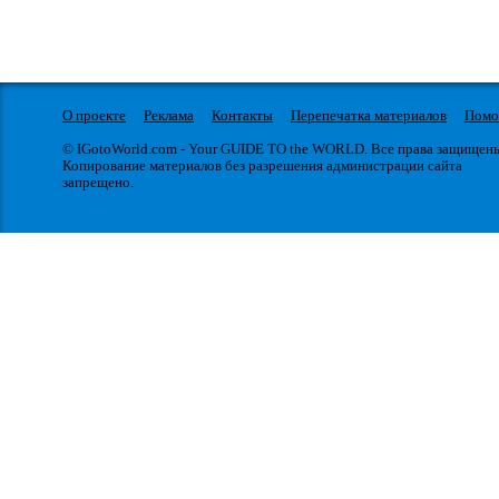
О проекте
Реклама
Контакты
Перепечатка материалов
Пом
© IGotoWorld.com - Your GUIDE TO the WORLD. Все права защищен
Копирование материалов без разрешения администрации сайта
запрещено.