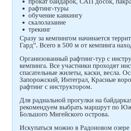
прокат байдарок, САП досок, пакр
рафтинг-туры
обучение каякингу
скалолазание
трекинг
Следите за нами в соцсетях
Сразу за кемпингом начинается терри
Гард”. Всего в 500 м от кемпинга нах
Организованный рафтинг-тур с инстру
кемпинга. Все участники проходят ин
спасательные жилеты, каски, весла. О
Запорожский, Интеграл, Красные воро
рафтинг с инструктором.
Для радиальной прогулки на байдарк
рекомендуем выбрать маршрут по Юж
Большого Мигейского острова.
Искупаться можно в Радоновом озере 