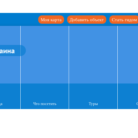
Моя карта
Добавить объект
Стать гидом
аина
да
Что посетить
Туры