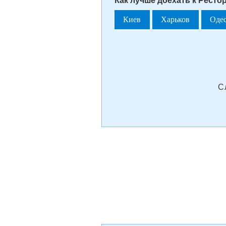
Как лучше доехать к Ресто
Киев
Харьков
Оде
С