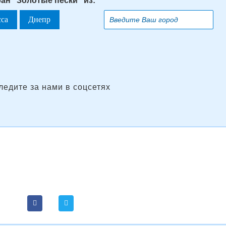
ран "Золотые пески" из:
сса
Днепр
ледите за нами в соцсетях