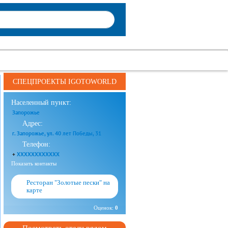
СПЕЦПРОЕКТЫ IGOTOWORLD
Населенный пункт:
Запорожье
Адрес:
г. Запорожье, ул. 40 лет Победы, 31
Телефон:
+
XXXXXXXXXXXX
Показать контакты
Ресторан "Золотые пески" на
карте
Оценок:
0