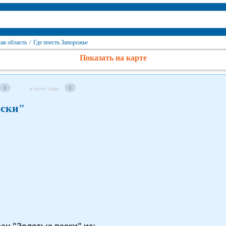
ая область
/
Где поесть Запорожье
Показать на карте
0
0
я хочу сюда
ески"