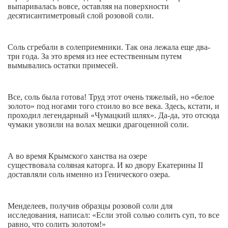
выпаривалась вовсе, оставляя на поверхности
десятисантиметровый слой розовой соли.
Соль сгребали в солеприемники. Так она лежала еще два-
три года. За это время из нее естественным путем
вымывались остатки примесей.
Все, соль была готова! Труд этот очень тяжелый, но «белое
золото» под ногами того стоило во все века. Здесь, кстати, и
проходил легендарный «Чумацкий шлях». Да-да, это отсюда
чумаки увозили на волах мешки драгоценной соли.
А во время Крымского ханства на озере
существовала соляная каторга. И ко двору Екатерины ІІ
доставляли соль именно из Генического озера.
Менделеев, получив образцы розовой соли для
исследования, написал: «Если этой солью солить суп, то все
равно, что солить золотом!»