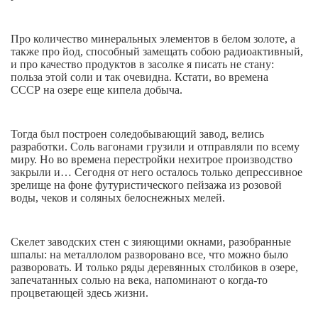
Про количество минеральных элементов в белом золоте, а
также про йод, способный замещать собою радиоактивный,
и про качество продуктов в засолке я писать не стану:
польза этой соли и так очевидна. Кстати, во времена
СССР на озере еще кипела добыча.
Тогда был построен соледобывающий завод, велись
разработки. Соль вагонами грузили и отправляли по всему
миру. Но во времена перестройки нехитрое производство
закрыли и… Сегодня от него осталось только депрессивное
зрелище на фоне футуристического пейзажа из розовой
воды, чеков и соляных белоснежных мелей.
Скелет заводских стен с зияющими окнами, разобранные
шпалы: на металлолом разворовано все, что можно было
разворовать. И только ряды деревянных столбиков в озере,
запечатанных солью на века, напоминают о когда-то
процветающей здесь жизни.