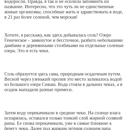
водоросли. Правда, я так и не осилила запомнить их
название. Интересно, что это чуть ли не единственные
живые организмы, способные жить и здравствовать в воде,
в 21 раз более соленой, чем морская!
Хотите, я расскажу, как здесь добывалась соль? Озеро
Геническое – замкнутое и бессточное, разбито небольшими
дамбами и деревянными столбиками на отдельные соленые
озера. Это и есть чеки.
Соль образуется здесь сама, природным осадочным путем.
Весной через узенький пролив это место заливалось водой
из большого озера Сиваш. Вода стояла в дальних чеках, а в
осадок выпадали разные примеси.
Затем воду перекачивали в средние чеки. На солнце влага
испарялась, оставался только тонкий слой жирной соляной
рапы. Ее снова перекачивали, уже в самые ближние к
берегу чеки. Далее под жарким летним солнцем рапа