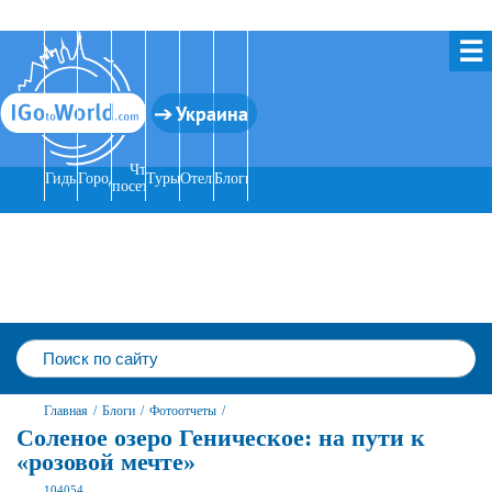
☰
Украина
Что
Гиды
Города
Туры
Отели
Блоги
посетить
Главная
/
Блоги
/
Фотоотчеты
/
Соленое озеро Геническое: на пути к
«розовой мечте»
104054