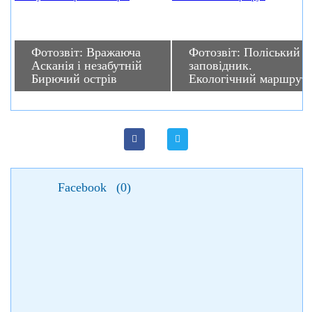
Фотозвіт: Вражаюча
Фотозвіт: Поліський
Асканія і незабутній
заповідник.
Бирючий острів
Екологічний маршрут
Facebook
(
0
)