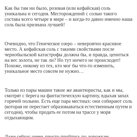
Как бы там ни было, розовая (или кефайская) соль
уникальна и сегодня. Месторождений с солью такого
состава всего четыре в мире – и когда-то давно именно наша
соль была признана лучшей!
Очевидно, что Геническое озеро – невероятно красивое
место. А кефайская соль с такими свойствами после
чернобыльской катастрофы должна бы, и правда, цениться
на вес золота, не так ли? Но тут ничего не происходит!
Похоже, никому из тех, кто мог бы что-то изменить,
уникальное место совсем не нужно…
Только из пары машин такие же авантюристы, как и мы,
смотрят с берега на фантастическую картину, вдыхая запах
горячей полыни. Есть еще пара местных: они собирают соль
(которая не перестает образовываться естественным путем и
сегодня), чтобы продать ее потом на трассе у моря
отдыхающим.
Даже сейчас очень просто пройтись по дорожкам,