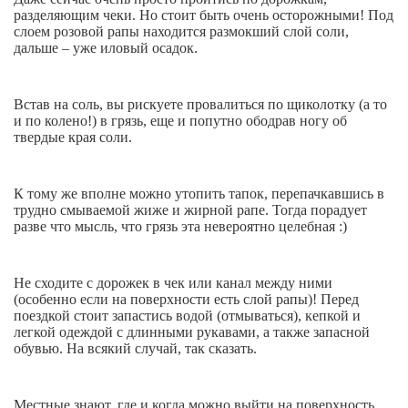
разделяющим чеки. Но стоит быть очень осторожными! Под
слоем розовой рапы находится размокший слой соли,
дальше – уже иловый осадок.
Встав на соль, вы рискуете провалиться по щиколотку (а то
и по колено!) в грязь, еще и попутно ободрав ногу об
твердые края соли.
К тому же вполне можно утопить тапок, перепачкавшись в
трудно смываемой жиже и жирной рапе. Тогда порадует
разве что мысль, что грязь эта невероятно целебная :)
Не сходите с дорожек в чек или канал между ними
(особенно если на поверхности есть слой рапы)! Перед
поездкой стоит запастись водой (отмываться), кепкой и
легкой одеждой с длинными рукавами, а также запасной
обувью. На всякий случай, так сказать.
Местные знают, где и когда можно выйти на поверхность