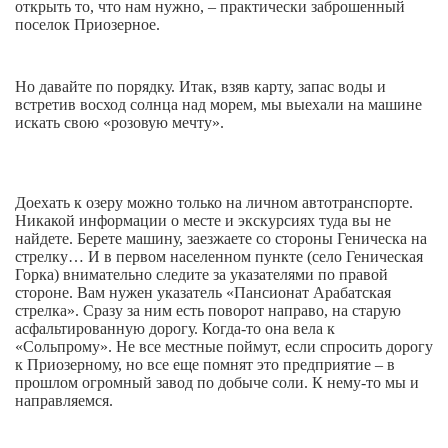
открыть то, что нам нужно, – практически заброшенный
поселок Приозерное.
Но давайте по порядку. Итак, взяв карту, запас воды и
встретив восход солнца над морем, мы выехали на машине
искать свою «розовую мечту».
Доехать к озеру можно только на личном автотранспорте.
Никакой информации о месте и экскурсиях туда вы не
найдете. Берете машину, заезжаете со стороны Геническа на
стрелку… И в первом населенном пункте (село Геническая
Горка) внимательно следите за указателями по правой
стороне. Вам нужен указатель «Пансионат Арабатская
стрелка». Сразу за ним есть поворот направо, на старую
асфальтированную дорогу. Когда-то она вела к
«Сольпрому». Не все местные поймут, если спросить дорогу
к Приозерному, но все еще помнят это предприятие – в
прошлом огромный завод по добыче соли. К нему-то мы и
направляемся.