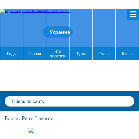
☰
Украина
Что
Гиды
Города
Туры
Отели
Блоги
посетить
Блоги: Petro Lazarev