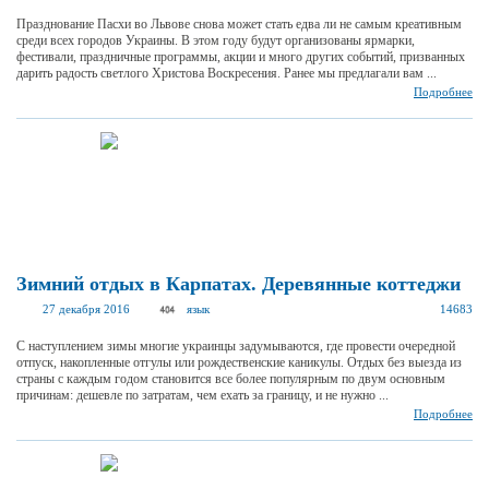
Празднование Пасхи во Львове снова может стать едва ли не самым креативным
среди всех городов Украины. В этом году будут организованы ярмарки,
фестивали, праздничные программы, акции и много других событий, призванных
дарить радость светлого Христова Воскресения. Ранее мы предлагали вам ...
Подробнее
Зимний отдых в Карпатах. Деревянные коттеджи
27 декабря 2016
язык
14683
С наступлением зимы многие украинцы задумываются, где провести очередной
отпуск, накопленные отгулы или рождественские каникулы. Отдых без выезда из
страны с каждым годом становится все более популярным по двум основным
причинам: дешевле по затратам, чем ехать за границу, и не нужно ...
Подробнее