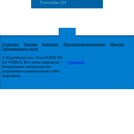
Favourites (0)
О проекте
Реклама
Контакты
Перепечатка материалов
Помощь
Забронировать отель
© IGotoWorld.com - Your GUIDE TO
the WORLD. Все права защищены.
iproaction
Копирование материалов без
разрешения администрации сайта
запрещено.