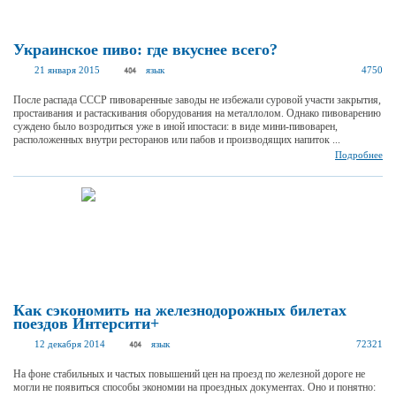
Украинское пиво: где вкуснее всего?
21 января 2015
язык
4750
После распада СССР пивоваренные заводы не избежали суровой участи закрытия,
простаивания и растаскивания оборудования на металлолом. Однако пивоварению
суждено было возродиться уже в иной ипостаси: в виде мини-пивоварен,
расположенных внутри ресторанов или пабов и производящих напиток ...
Подробнее
Как сэкономить на железнодорожных билетах
поездов Интерсити+
12 декабря 2014
язык
72321
На фоне стабильных и частых повышений цен на проезд по железной дороге не
могли не появиться способы экономии на проездных документах. Оно и понятно: