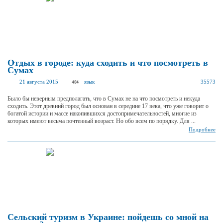
Отдых в городе: куда сходить и что посмотреть в
Сумах
21 августа 2015
язык
35573
Было бы неверным предполагать, что в Сумах не на что посмотреть и некуда
сходить. Этот древний город был основан в середине 17 века, что уже говорит о
богатой истории и массе накопившихся достопримечательностей, многие из
которых имеют весьма почтенный возраст. Но обо всем по порядку. Для ...
Подробнее
Сельский туризм в Украине: пойдешь со мной на