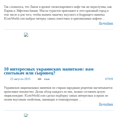
Так сложилось, что Львов и аромат свежесваренного кофе так же неразлучны, как
Париж и Эйфелева башня. Массы туристов приезжают в этот красивый город в
том числе и для того, чтобы выпить чашечку вкусного и бодрящего напитка.
IGotoWorld.com выбрал пятерку самых известных и оригинальных кофеен ...
Подробнее
10 интересных украинских напитков: вам
спотыкач или сыривец?
25 августа 2015
язык
67939
Украинских национальных напитков по старым народным рецептам насчитывается
превеликое множество. Делая обзор каждого из них, можно составить целую
энциклопедию. IGotoWorld.com сделал подборку самых интересных и ярких по
своим вкусовым свойствам, пьянящих и тонизирующих ...
Подробнее