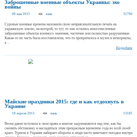
Заброшенные военные объекты Украины: эхо
войны
09 мая 2015
язык
32790
Суровые военные времена наложили свою непривлекательную печать на
украинскую землю, на которой, то тут, то там остались многочисленные
заброшенные объекты военного значения, частично или полностью разрушенные.
Какая-то их часть была восстановлена, что-то превратилось в музеи и мемориалы,
а ...
Подробнее
Майские праздники 2015: где и как отдохнуть в
Украине
18 апреля 2015
язык
13185
Весна давно вступила в свои права и многие задумываются над тем, как бы
сменить обстановку и насладиться этим прекрасным временем года во всей своей
красе. Туризм в Украине набирает обороты и люди часто намечают поездки внутри