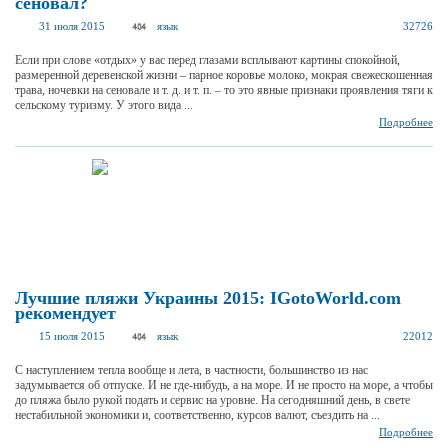
сеновал?
31 июля 2015
язык
32726
Если при слове «отдых» у вас перед глазами всплывают картины спокойной,
размеренной деревенской жизни – парное коровье молоко, мокрая свежескошенная
трава, ночевки на сеновале и т. д. и т. п. – то это явные признаки проявления тяги к
сельскому туризму. У этого вида ...
Подробнее
Лучшие пляжи Украины 2015: IGotoWorld.com
рекомендует
15 июля 2015
язык
22012
С наступлением тепла вообще и лета, в частности, большинство из нас
задумывается об отпуске. И не где-нибудь, а на море. И не просто на море, а чтобы
до пляжа было рукой подать и сервис на уровне. На сегодняшний день, в свете
нестабильной экономики и, соответственно, курсов валют, съездить на ...
Подробнее