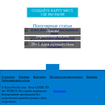
СОЗДАЙТЕ КАРТУ МЕСТ,
ГДЕ ВЫ БЫЛИ
19 мест, которые
Популярные статьи
необходимо посетить во
Львове
23 лучших блюда
украинской кухни
Отдых в Украине летом:
20+1 идея путешествия
О проекте
Реклама
Контакты
Перепечатка материалов
Помощь
Забронировать отель
© IGotoWorld.com - Your GUIDE TO
the WORLD. Все права защищены.
iproaction
Копирование материалов без
разрешения администрации сайта
запрещено.