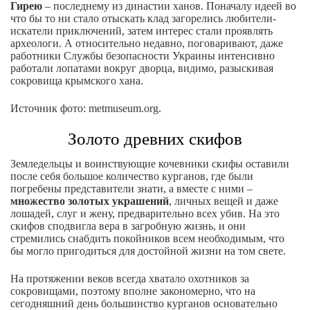
Гирею
– последнему из династии ханов. Поначалу идеей во
что бы то ни стало отыскать клад загорелись любители-
искатели приключений, затем интерес стали проявлять
археологи. А относительно недавно, поговаривают, даже
работники Службы безопасности Украины интенсивно
работали лопатами вокруг дворца, видимо, разыскивая
сокровища крымского хана.
Источник фото: metmuseum.org.
Золото древних скифов
Земледельцы и воинствующие кочевники скифы оставили
после себя большое количество курганов, где были
погребены представители знати, а вместе с ними –
множество золотых украшений
, личных вещей и даже
лошадей, слуг и жену, предварительно всех убив. На это
скифов сподвигла вера в загробную жизнь, и они
стремились снабдить покойников всем необходимым, что
бы могло пригодиться для достойной жизни на том свете.
На протяжении веков всегда хватало охотников за
сокровищами, поэтому вполне закономерно, что на
сегодняшний день большинство курганов основательно