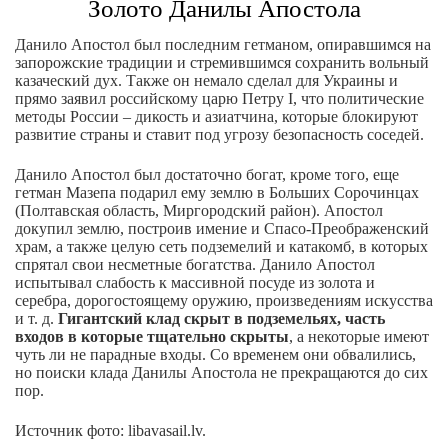
Золото Данилы Апостола
Данило Апостол был последним гетманом, опиравшимся на
запорожские традиции и стремившимся сохранить вольный
казаческий дух. Также он немало сделал для Украины и
прямо заявил российскому царю Петру I, что политические
методы России – дикость и азиатчина, которые блокируют
развитие страны и ставит под угрозу безопасность соседей.
Данило Апостол был достаточно богат, кроме того, еще
гетман Мазепа подарил ему землю в Больших Сорочинцах
(Полтавская область, Миргородский район). Апостол
докупил землю, построив имение и Спасо-Преображенский
храм, а также целую сеть подземелий и катакомб, в которых
спрятал свои несметные богатства. Данило Апостол
испытывал слабость к массивной посуде из золота и
серебра, дорогостоящему оружию, произведениям искусства
и т. д.
Гигантский клад скрыт в подземельях, часть
входов в которые тщательно скрыты
, а некоторые имеют
чуть ли не парадные входы. Со временем они обвалились,
но поиски клада Данилы Апостола не прекращаются до сих
пор.
Источник фото: libavasail.lv.