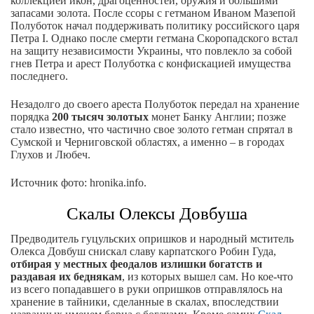
коллекцией икон, драгоценностей, оружия и большими
запасами золота. После ссоры с гетманом Иваном Мазепой
Полуботок начал поддерживать политику российского царя
Петра I. Однако после смерти гетмана Скоропадского встал
на защиту независимости Украины, что повлекло за собой
гнев Петра и арест Полуботка с конфискацией имущества
последнего.
Незадолго до своего ареста Полуботок передал на хранение
порядка
200 тысяч золотых
монет Банку Англии; позже
стало известно, что частично свое золото гетман спрятал в
Сумской и Черниговской областях, а именно – в городах
Глухов и Любеч.
Источник фото: hronika.info.
Скалы Олексы Довбуша
Предводитель гуцульских опришков и народный мститель
Олекса Довбуш снискал славу карпатского Робин Гуда,
отбирая у местных феодалов излишки богатств и
раздавая их беднякам
, из которых вышел сам. Но кое-что
из всего попадавшего в руки опришков отправлялось на
хранение в тайники, сделанные в скалах, впоследствии