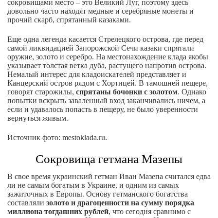
сокровищами место – это Великий Луг, поэтому здесь
довольно часто находят медные и серебряные монеты и
прочий скарб, спрятанный казаками.
Еще одна легенда касается Стрелецкого острова, где перед
самой ликвидацией Запорожской Сечи казаки спрятали
оружие, золото и серебро. На местонахождение клада якобы
указывает толстая ветка дуба, растущего напротив острова.
Немалый интерес для кладоискателей представляет и
Канцерский остров рядом с Хортицей. В тамошней пещере,
говорят старожилы,
спрятаны бочонки с золотом
. Однако
попытки вскрыть заваленный вход заканчивались ничем, а
если и удавалось попасть в пещеру, не было уверенности
вернуться живым.
Источник фото: mestoklada.ru.
Сокровища гетмана Мазепы
В свое время украинский гетман Иван Мазепа считался едва
ли не самым богатым в Украине, и одним из самых
зажиточных в Европы. Основу гетманского богатства
составляли
золото и драгоценности на сумму порядка
миллиона тогдашних рублей
, что сегодня сравнимо с