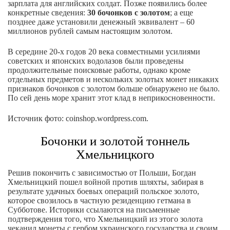
зарплата для английских солдат. Позже появились более
конкретные сведения:
30 бочонков с золотом
; а еще
позднее даже установили денежный эквивалент – 60
миллионов рублей самым настоящим золотом.
В середине 20-х годов 20 века совместными усилиями
советских и японских водолазов были проведены
продолжительные поисковые работы, однако кроме
отдельных предметов и нескольких золотых монет никаких
признаков бочонков с золотом больше обнаружено не было.
По сей день море хранит этот клад в неприкосновенности.
Источник фото: coinshop.wordpress.com.
Бочонки и золотой тоннель
Хмельницкого
Решив покончить с зависимостью от Польши, Богдан
Хмельницкий пошел войной против шляхты, забирая в
результате удачных боевых операций польское золото,
которое свозилось в частную резиденцию гетмана в
Субботове. Историки ссылаются на письменные
подтверждения того, что Хмельницкий из этого золота
чеканил монеты с гербом украинского государства и своим