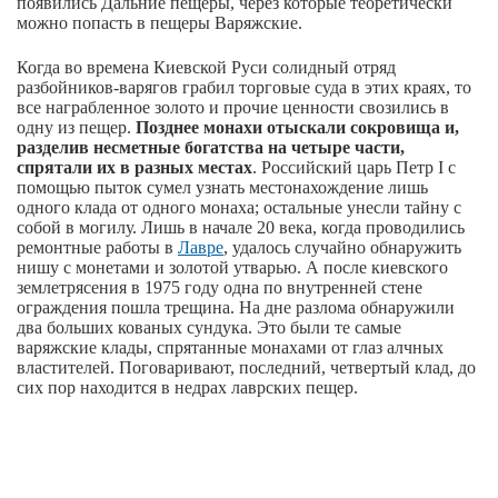
появились Дальние пещеры, через которые теоретически
можно попасть в пещеры Варяжские.
Когда во времена Киевской Руси солидный отряд
разбойников-варягов грабил торговые суда в этих краях, то
все награбленное золото и прочие ценности свозились в
одну из пещер.
Позднее монахи отыскали сокровища и,
разделив несметные богатства на четыре части,
спрятали их в разных местах
. Российский царь Петр I с
помощью пыток сумел узнать местонахождение лишь
одного клада от одного монаха; остальные унесли тайну с
собой в могилу. Лишь в начале 20 века, когда проводились
ремонтные работы в
Лавре
, удалось случайно обнаружить
нишу с монетами и золотой утварью. А после киевского
землетрясения в 1975 году одна по внутренней стене
ограждения пошла трещина. На дне разлома обнаружили
два больших кованых сундука. Это были те самые
варяжские клады, спрятанные монахами от глаз алчных
властителей. Поговаривают, последний, четвертый клад, до
сих пор находится в недрах лаврских пещер.