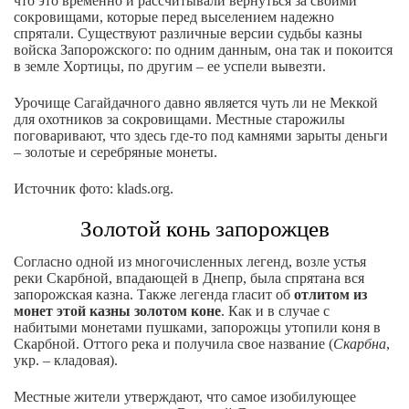
что это временно и рассчитывали вернуться за своими
сокровищами, которые перед выселением надежно
спрятали. Существуют различные версии судьбы казны
войска Запорожского: по одним данным, она так и покоится
в земле Хортицы, по другим – ее успели вывезти.
Урочище Сагайдачного давно является чуть ли не Меккой
для охотников за сокровищами. Местные старожилы
поговаривают, что здесь где-то под камнями зарыты деньги
– золотые и серебряные монеты.
Источник фото: klads.org.
Золотой конь запорожцев
Согласно одной из многочисленных легенд, возле устья
реки Скарбной, впадающей в Днепр, была спрятана вся
запорожская казна. Также легенда гласит об
отлитом из
монет этой казны золотом коне
. Как и в случае с
набитыми монетами пушками, запорожцы утопили коня в
Скарбной. Оттого река и получила свое название (
Скарбна
,
укр. – кладовая).
Местные жители утверждают, что самое изобилующее