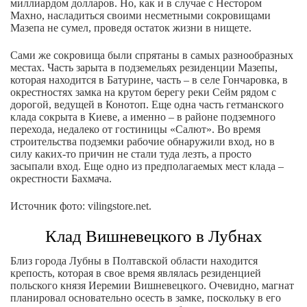
миллиардом долларов. Но, как и в случае с Нестором
Махно, насладиться своими несметными сокровищами
Мазепа не сумел, проведя остаток жизни в нищете.
Сами же сокровища были спрятаны в самых разнообразных
местах. Часть зарыта в подземельях резиденции Мазепы,
которая находится в Батурине, часть – в селе Гончаровка, в
окрестностях замка на крутом берегу реки Сейм рядом с
дорогой, ведущей в Конотоп. Еще одна часть гетманского
клада сокрыта в Киеве, а именно – в районе подземного
перехода, недалеко от гостиницы «Салют». Во время
строительства подземки рабочие обнаружили вход, но в
силу каких-то причин не стали туда лезть, а просто
засыпали вход. Еще одно из предполагаемых мест клада –
окрестности Бахмача.
Источник фото: vilingstore.net.
Клад Вишневецкого в Лубнах
Близ города Лубны в Полтавской области находится
крепость, которая в свое время являлась резиденцией
польского князя Иеремии Вишневецкого. Очевидно, магнат
планировал основательно осесть в замке, поскольку в его