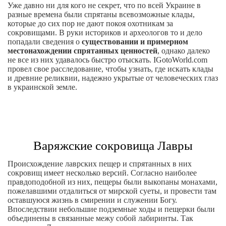
Уже давно ни для кого не секрет, что по всей Украине в
разные времена были спрятаны всевозможные клады,
которые до сих пор не дают покоя охотникам за
сокровищами. В руки историков и археологов то и дело
попадали сведения о
существовании и примерном
местонахождении спрятанных ценностей
, однако далеко
не все из них удавалось быстро отыскать. IGotoWorld.com
провел свое расследование, чтобы узнать, где искать клады
и древние реликвии, надежно укрытые от человеческих глаз
в украинской земле.
Варяжские сокровища Лавры
Происхождение лаврских пещер и спрятанных в них
сокровищ имеет несколько версий. Согласно наиболее
правдоподобной из них, пещеры были выкопаны монахами,
пожелавшими отдалиться от мирской суеты, и провести там
оставшуюся жизнь в смирении и служении Богу.
Впоследствии небольшие подземные ходы и пещерки были
объединены в связанные межу собой лабиринты. Так