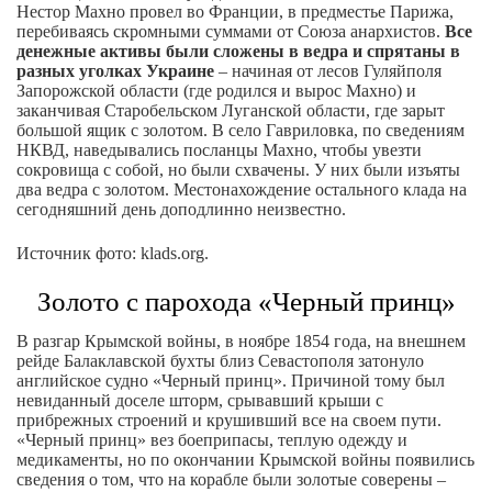
Нестор Махно провел во Франции, в предместье Парижа,
перебиваясь скромными суммами от Союза анархистов.
Все
денежные активы были сложены в ведра и спрятаны в
разных уголках Украине
– начиная от лесов Гуляйполя
Запорожской области (где родился и вырос Махно) и
заканчивая Старобельском Луганской области, где зарыт
большой ящик с золотом. В село Гавриловка, по сведениям
НКВД, наведывались посланцы Махно, чтобы увезти
сокровища с собой, но были схвачены. У них были изъяты
два ведра с золотом. Местонахождение остального клада на
сегодняшний день доподлинно неизвестно.
Источник фото: klads.org.
Золото с парохода «Черный принц»
В разгар Крымской войны, в ноябре 1854 года, на внешнем
рейде Балаклавской бухты близ Севастополя затонуло
английское судно «Черный принц». Причиной тому был
невиданный доселе шторм, срывавший крыши с
прибрежных строений и крушивший все на своем пути.
«Черный принц» вез боеприпасы, теплую одежду и
медикаменты, но по окончании Крымской войны появились
сведения о том, что на корабле были золотые соверены –