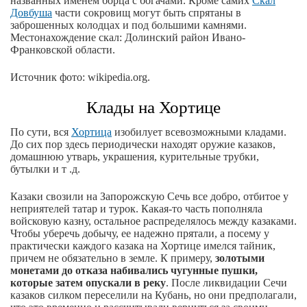
названных именем борца с богачами. Кроме самих
Скал
Довбуша
части сокровищ могут быть спрятаны в
заброшенных колодцах и под большими камнями.
Местонахождение скал: Долинский район Ивано-
Франковской области.
Источник фото: wikipedia.org.
Клады на Хортице
По сути, вся
Хортица
изобилует всевозможными кладами.
До сих пор здесь периодически находят оружие казаков,
домашнюю утварь, украшения, курительные трубки,
бутылки и т .д.
Казаки свозили на Запорожскую Сечь все добро, отбитое у
неприятелей татар и турок. Какая-то часть пополняла
войсковую казну, остальное распределялось между казаками.
Чтобы уберечь добычу, ее надежно прятали, а посему у
практически каждого казака на Хортице имелся тайник,
причем не обязательно в земле. К примеру,
золотыми
монетами до отказа набивались чугунные пушки,
которые затем опускали в реку
. После ликвидации Сечи
казаков силком переселили на Кубань, но они предполагали,