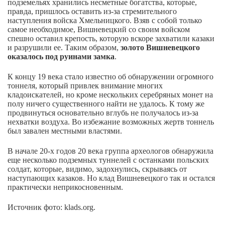
подземельях хранились несметные богатства, которые,
правда, пришлось оставить из-за стремительного
наступления войска Хмельницкого. Взяв с собой только
самое необходимое, Вишневецкий со своим войском
спешно оставил крепость, которую вскоре захватили казаки
и разрушили ее. Таким образом,
золото Вишневецкого
оказалось под руинами замка
.
К концу 19 века стало известно об обнаружении огромного
тоннеля, который привлек внимание многих
кладоискателей, но кроме нескольких серебряных монет на
полу ничего существенного найти не удалось. К тому же
продвинуться основательно вглубь не получалось из-за
нехватки воздуха. Во избежание возможных жертв тоннель
был завален местными властями.
В начале 20-х годов 20 века группа археологов обнаружила
еще несколько подземных туннелей с останками польских
солдат, которые, видимо, задохнулись, скрываясь от
наступающих казаков. Но клад Вишневецкого так и остался
практически неприкосновенным.
Источник фото: klads.org.