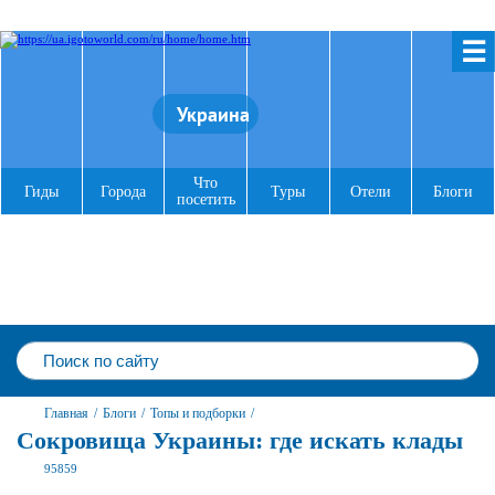
☰
Украина
Что
Гиды
Города
Туры
Отели
Блоги
посетить
Главная
/
Блоги
/
Топы и подборки
/
Сокровища Украины: где искать клады
95859