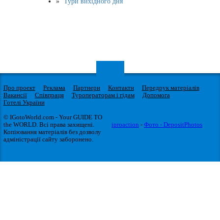
Тури вихідного дня
Про проект
Реклама
Партнери
Контакти
Передрук матеріалів
Вакансії
Співпраця
Туроператорам і гідам
Допомога
Готелі України
© IGotoWorld.com - Your GUIDE TO
the WORLD. Всі права захищені.
iproaction
-
Фото - DepositPhotos
Копіювання матеріалів без дозволу
адміністрації сайту заборонено.