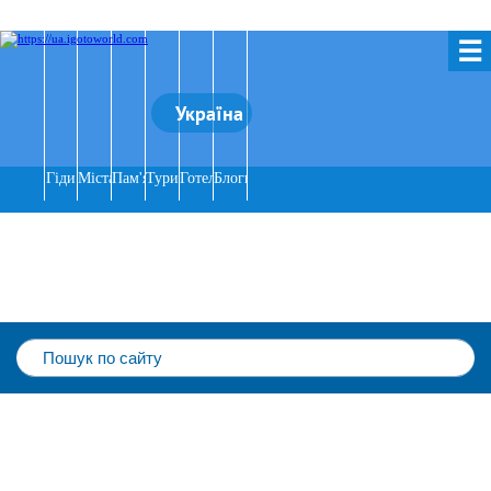
☰
Україна
Гіди
Міста
Пам'ятки
Тури
Готелі
Блоги