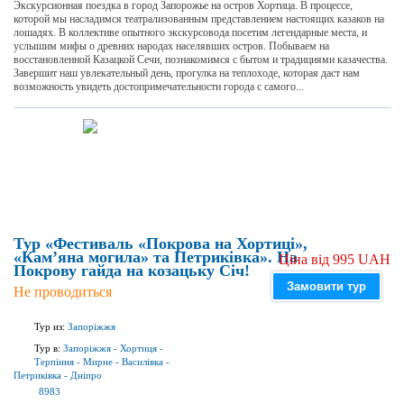
Экскурсионная поездка в город Запорожье на остров Хортица. В процессе,
которой мы насладимся театрализованным представлением настоящих казаков на
лошадях. В коллективе опытного экскурсовода посетим легендарные места, и
услышим мифы о древних народах населявших остров. Побываем на
восстановленной Казацкой Сечи, познакомимся с бытом и традициями казачества.
Завершит наш увлекательный день, прогулка на теплоходе, которая даст нам
возможность увидеть достопримечательности города с самого...
Тур «Фестиваль «Покрова на Хортиці»,
«Кам’яна могила» та Петриківка». На
Ціна від 995 UAH
Покрову гайда на козацьку Січ!
Замовити тур
Не проводиться
Тур из:
Запоріжжя
Тур в:
Запоріжжя
-
Хортиця
-
Терпіння
-
Мирне
-
Василівка
-
Петриківка
-
Дніпро
8983