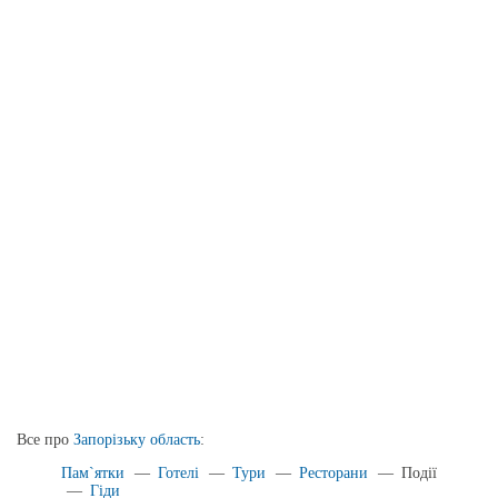
Все про
Запорізьку область
:
Пам`ятки
—
Готелі
—
Тури
—
Ресторани
—
Події
—
Гіди