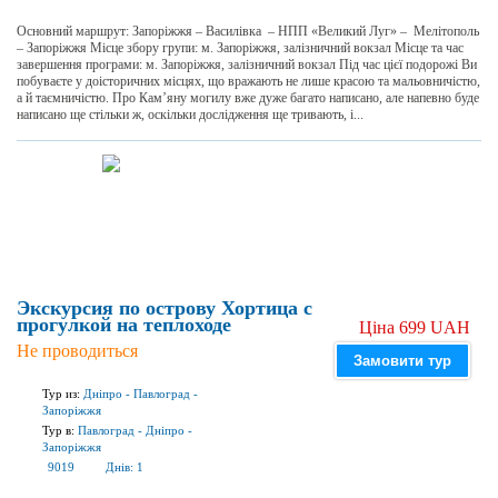
Основний маршрут: Запоріжжя – Василівка – НПП «Великий Луг» – Мелітополь
– Запоріжжя Місце збору групи: м. Запоріжжя, залізничний вокзал Місце та час
завершення програми: м. Запоріжжя, залізничний вокзал Під час цієї подорожі Ви
побуваєте у доісторичних місцях, що вражають не лише красою та мальовничістю,
а й таємничістю. Про Кам’яну могилу вже дуже багато написано, але напевно буде
написано ще стільки ж, оскільки дослідження ще тривають, і...
Экскурсия по острову Хортица с
прогулкой на теплоходе
Ціна 699 UAH
Не проводиться
Замовити тур
Тур из:
Дніпро
-
Павлоград
-
Запоріжжя
Тур в:
Павлоград
-
Дніпро
-
Запоріжжя
9019
Днів:
1