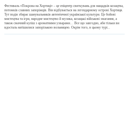
Фестиваль «Покрова на Хортиці» – це епіцентр святкувань для нащадків козацтва,
потомків славних запоріжців. Він відбувається на легендарному острові Хортиця.
Тут подія збирає шанувальників автентичної української культури. Це бойові
мистецтва та ігри, народне мистецтво й музика, козацькі військові змагання, а
також смачний куліш з ароматними узварами… Все що завгодно, аби тільки ви
вдосталь натішилися запорізькою вольницею. Окрім того, в цьому турі...