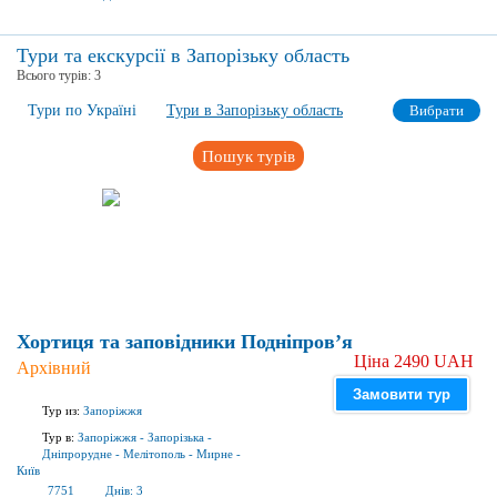
Тури та екскурсії в Запорізьку область
Всього турів:
3
Тури по Україні
Тури в Запорізьку область
Вибрати
Пошук турів
Хортиця та заповідники Подніпров’я
Ціна 2490 UAH
Архівний
Замовити тур
Тур из:
Запоріжжя
Тур в:
Запоріжжя
-
Запорізька
-
Дніпрорудне
-
Мелітополь
-
Мирне
-
Київ
7751
Днів:
3