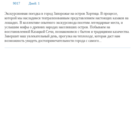
9017
Дней:
1
Экскурсионная поездка в город Запорожье на остров Хортица. В процессе,
которой мы насладимся театрализованным представлением настоящих казаков на
лошадях. В коллективе опытного экскурсовода посетим легендарные места, и
услышим мифы о древних народах населявших остров. Побываем на
восстановленной Казацкой Сечи, познакомимся с бытом и традициями казачества.
Завершит наш увлекательный день, прогулка на теплоходе, которая даст нам
возможность увидеть достопримечательности города с самого...