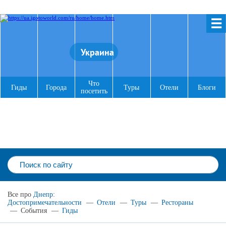
☰
Украина
Что
Гиды
Города
Туры
Отели
Блоги
посетить
Все про
Днепр
:
Достопримечательности
—
Отели
—
Туры
—
Рестораны
—
События
—
Гиды