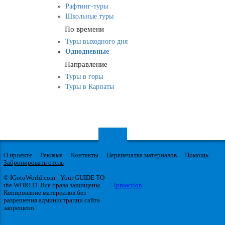
Рафтинг-туры
Школьные туры
По времени
Туры выходного дня
Однодневные
Направление
Туры в горы
Туры в Карпаты
О проекте
Реклама
Контакты
Перепечатка материалов
Помощь
Забронировать отель
© IGotoWorld.com - Your GUIDE TO
the WORLD. Все права защищены.
iproaction
Копирование материалов без
разрешения администрации сайта
запрещено.