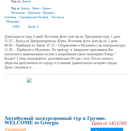
Тур из:
Днепр
Тур в:
Днепр
-
Киев
-
Львов
-
Мукачево
-
Карпаты
-
Иршава
-
Синевир
-
Синевирская Поляна
-
Ужгород
-
Невицкое
6386
Дней:
6
Длительность тура: 6 дней. Источник фото: kote.dp.ua. Программа тура: 1 день:
11.25 – Выезд из Днепропетровска, Киева. Источник фото: kote.dp.ua. 2 день:
06.00 – Прибытие во Львов. 07.15 – Отправление в Мукачево ( на электропоезде).
11.30 – Прибытие в Мукачево. По приезду в Закарпатье приглашаем Вас
окунуться в национальную кухню и попробовать самое популярное блюдо ”
Бограч” ( обед оплачивается дополнительно 60 грн с чел). После сытного
обеда мы прогуляемся по городу и услышим удивительную историю города.
Далее, окунемся в...
Автобусный экскурсионный тур в Грузию.
WELCOME to Georgia
Цена от 145 USD
Архивный