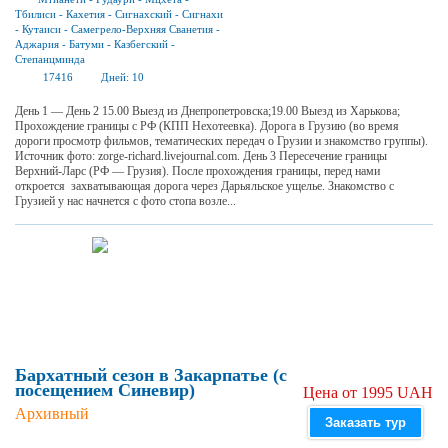
Тбилиси
-
Кахетия
-
Сигнахский
-
Сигнахи
-
Кутаиси
-
Самегрело-Верхняя Сванетия
-
Аджария
-
Батуми
-
Казбегский
-
Степанцминда
17416
Дней:
10
День 1 — День 2 15.00 Выезд из Днепропетровска;19.00 Выезд из Харькова;
Прохождение границы с РФ (КПП Нехотеевка). Дорога в Грузию (во время
дороги просмотр фильмов, тематических передач о Грузии и знакомство группы).
Источник фото: zorge-richard.livejournal.com. День 3 Пересечение границы
Верхний-Ларс (РФ — Грузия). После прохождения границы, перед нами
откроется захватывающая дорога через Дарьяльское ущелье. Знакомство с
Грузией у нас начнется с фото стопа возле...
Бархатный сезон в Закарпатье (с
посещением Синевир)
Цена от 1995 UAH
Архивный
Заказать тур