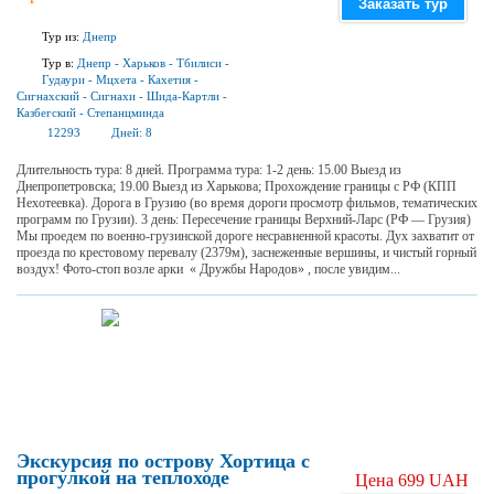
Заказать тур
Тур из:
Днепр
Тур в:
Днепр
-
Харьков
-
Тбилиси
-
Гудаури
-
Мцхета
-
Кахетия
-
Сигнахский
-
Сигнахи
-
Шида-Картли
-
Казбегский
-
Степанцминда
12293
Дней:
8
Длительность тура: 8 дней. Программа тура: 1-2 день: 15.00 Выезд из
Днепропетровска; 19.00 Выезд из Харькова; Прохождение границы с РФ (КПП
Нехотеевка). Дорога в Грузию (во время дороги просмотр фильмов, тематических
программ по Грузии). 3 день: Пересечение границы Верхний-Ларс (РФ — Грузия)
Мы проедем по военно-грузинской дороге несравненной красоты. Дух захватит от
проезда по крестовому перевалу (2379м), заснеженные вершины, и чистый горный
воздух! Фото-стоп возле арки « Дружбы Народов» , после увидим...
Экскурсия по острову Хортица с
прогулкой на теплоходе
Цена 699 UAH