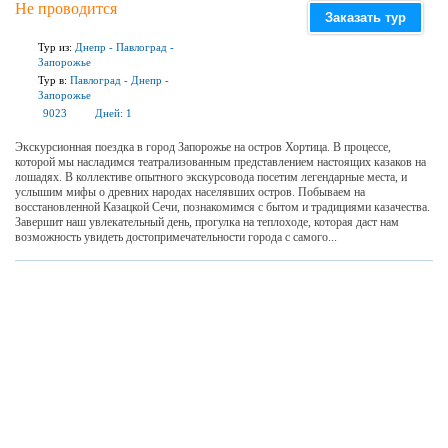
Не проводится
Заказать тур
Тур из:
Днепр
-
Павлоград
-
Запорожье
Тур в:
Павлоград
-
Днепр
-
Запорожье
9023
Дней:
1
Экскурсионная поездка в город Запорожье на остров Хортица. В процессе,
которой мы насладимся театрализованным представлением настоящих казаков на
лошадях. В коллективе опытного экскурсовода посетим легендарные места, и
услышим мифы о древних народах населявших остров. Побываем на
восстановленной Казацкой Сечи, познакомимся с бытом и традициями казачества.
Завершит наш увлекательный день, прогулка на теплоходе, которая даст нам
возможность увидеть достопримечательности города с самого...