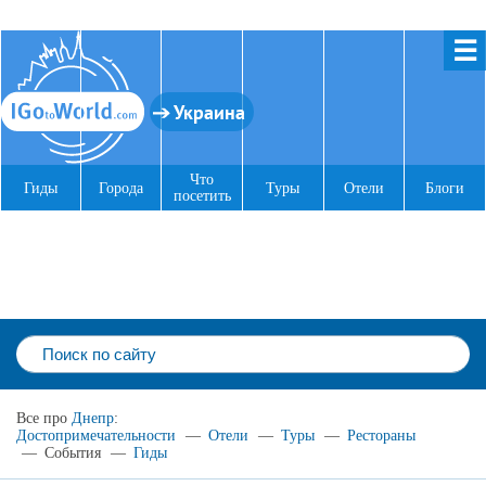
☰
Украина
Что
Гиды
Города
Туры
Отели
Блоги
посетить
Все про
Днепр
:
Достопримечательности
—
Отели
—
Туры
—
Рестораны
—
События
—
Гиды