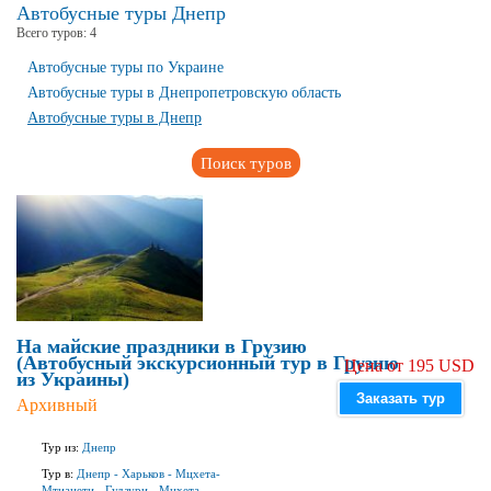
Автобусные туры Днепр
Всего туров:
4
Автобусные туры по Украине
Автобусные туры в Днепропетровскую область
Автобусные туры в Днепр
Поиск туров
На майские праздники в Грузию
(Автобусный экскурсионный тур в Грузию
Цена от 195 USD
из Украины)
Заказать тур
Архивный
Тур из:
Днепр
Тур в:
Днепр
-
Харьков
-
Мцхета-
Мтианети
-
Гудаури
-
Мцхета
-