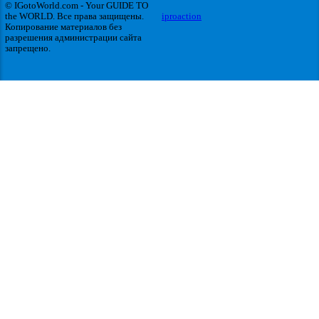
© IGotoWorld.com - Your GUIDE TO
the WORLD. Все права защищены.
iproaction
Копирование материалов без
разрешения администрации сайта
запрещено.