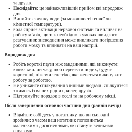
та друзів.
Поснідайте:
це найважливіший прийом їжі впродовж
дня.
Випийте склянку води (за можливості теплої чи
кімнатної температури).
вода сприяє активації нервової системи та впливає на
роботу м’язів, що так необхідно в умовах швидкого
реагування; зневоднення може викликати погіршення
роботи мозку та впливати на ваш настрій.
Впродовж дня
Робіть короткі паузи між завданнями, які виконуєте:
кілька хвилин часу, щоб перевести подих, будуть
корисніші, ніж змилене тіло, яке женеться виконувати
роботу за роботою.
Не уникайте спілкування з іншими людьми: спілкуйтеся
з кимось із ваших рідних, колег, друзів.
Підтримуйте порядок в оселі та на робочому місці.
Після завершення основної частини дня (ранній вечір)
Відмітьте собі десь у нотатнику, що ви сьогодні
зробили: з часом ваш нотатник поповниться
маленькими досягненнями, які стануть великими
справами.