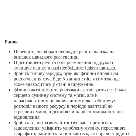
Ранок
Перевірте, чи зібрані необхідні речі та валізка на
випадок швидкого реагування.
Підготовлені речі та їхнє розміщення під рукою
зменшує паніку в разі необхідності діяти швидко.
Зробіть типову зарядку, будь-які фізичні вправи на
розтягування хоча б до 5 хвилин: після сну тіло ще
може знаходитись у стані напруження.
фізична активність та розтяжки активізують не тільки
серцево-судинну систему та м’язи, але й
парасимпатичну нервову систему, яка забезпечує
розподіл нашого ресурсу в періоди адаптації до
стресових умов, підсилюючи наші спроможності до
відновлення.
Зробіть те, що зазвичай тонізує вас і приносить
задоволення: увімкніть улюблену музику, перегляньте
старі фото, напишіть та поцікавтесь, як справи у рідних