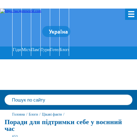
☰
Україна
Гіди
Міста
Пам'ятки
Тури
Готелі
Блоги
Головна
/
Блоги
/
Цікаві факти
/
Поради для підтримки себе у воєнний
час
653