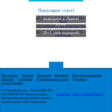
19 місць, які
Популярні статті
необхідно
23 найкращі
відвідати у Львові
страви української
Відпочинок в
кухні
Україні влітку:
20+1 ідея подорожі
Про проект
Реклама
Партнери
Контакти
Передрук матеріалів
Вакансії
Співпраця
Туроператорам і гідам
Допомога
Готелі України
© IGotoWorld.com - Your GUIDE TO
the WORLD. Всі права захищені.
iproaction
-
Фото - DepositPhotos
Копіювання матеріалів без дозволу
адміністрації сайту заборонено.