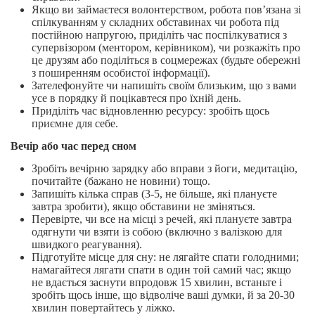
Якщо ви займаєтеся волонтерством, робота пов’язана зі
спілкуванням у складних обставинах чи робота під
постійною напругою, приділіть час поспілкуватися з
супервізором (ментором, керівником), чи розкажіть про
це друзям або поділіться в соцмережах (будьте обережні
з поширенням особистої інформації).
Зателефонуйте чи напишіть своїм близьким, що з вами
усе в порядку й поцікавтеся про їхній день.
Приділіть час відновленню ресурсу: зробіть щось
приємне для себе.
Вечір або час перед сном
Зробіть вечірню зарядку або вправи з йоги, медитацію,
почитайте (бажано не новини) тощо.
Запишіть кілька справ (3-5, не більше, які плануєте
завтра зробити), якщо обставини не зміняться.
Перевірте, чи все на місці з речей, які плануєте завтра
одягнути чи взяти із собою (включно з валізкою для
швидкого реагування).
Підготуйте місце для сну: не лягайте спати голодними;
намагайтеся лягати спати в один той самий час; якщо
не вдається заснути впродовж 15 хвилин, встаньте і
зробіть щось інше, що відволіче ваші думки, й за 20-30
хвилин повертайтесь у ліжко.