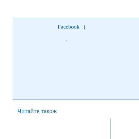
Facebook
(
)
Читайте також
28 жовтня 2021
28 
початок:
початок:
МЕРІ
Vivienne M
28 жовтня Віктор Винник і МЕРІ виступлять у Івано-