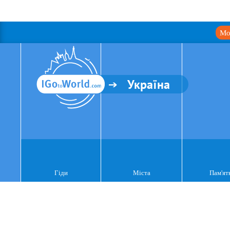
Мо
Україна
Гіди
Міста
Пам'ят