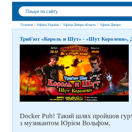
Головна
/
Афіша Україна
/
Афіша Дніпра область
/
Афіша Дніпро
Триб'ют «Король и Шут» - «Шут Королеви», 
Docker Pub! Такий шлях пройшов гур
з музикантом Юрієм Вольфом.