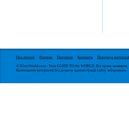
Франківському кіноконцертному залі «Арена центр» з
великим сольним концертом. У програмі прозвучать
найкращі пісні з попередніх п’яти альбомів, та добра
порція нового матеріалу.У зв’язку з пандемією музиканти
вже майже два роки не виступали у Івано-Франківську,
тому шанувальники...
Про проект
Реклама
Партнери
Контакти
Передрук матеріал
© IGotoWorld.com - Your GUIDE TO the WORLD. Всі права захищені.
Копіювання матеріалів без дозволу адміністрації сайту заборонено.