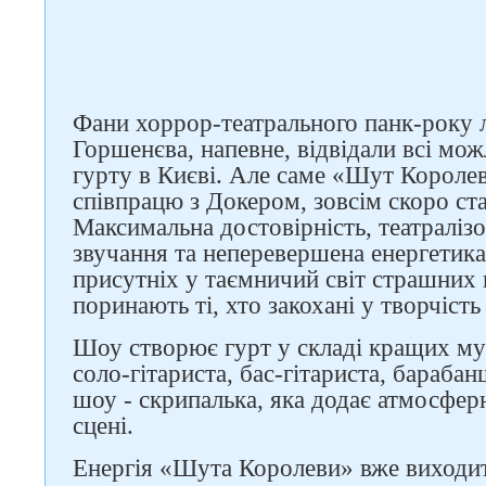
Фани хоррор-театрального панк-року 
Горшенєва, напевне, відвідали всі мо
гурту в Києві. Але саме «Шут Короле
співпрацю з Докером, зовсім скоро ст
Максимальна достовірність, театралізо
звучання та неперевершена енергетика
присутніх у таємничий світ страшних 
Слідкуйте за нами в
поринають ті, хто закохані у творчіст
соцмережах
Шоу створює гурт у складі кращих муз
соло-гітариста, бас-гітариста, барабан
шоу - скрипалька, яка додає атмосфе
сцені.
Енергія «Шута Королеви» вже виходит