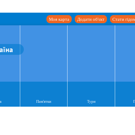
Моя карта
Додати об'єкт
Стати гідо
аїна
а
Пам'ятки
Тури