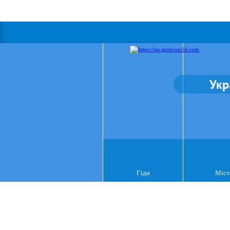
Укр
Гіди
Міст