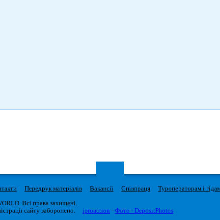
нтакти
Передрук матеріалів
Вакансії
Співпраця
Туроператорам і гіда
WORLD. Всі права захищені.
істрації сайту заборонено.
iproaction
-
Фото - DepositPhotos