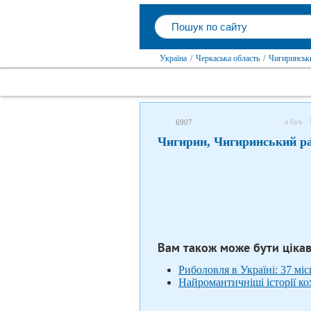
Україна
/
Черкаська область
/
Чигиринськ
я був
6907
Чигирин, Чигиринський р
Вам також може бути ціка
Риболовля в Україні: 37 міс
Найромантичніші історії ко