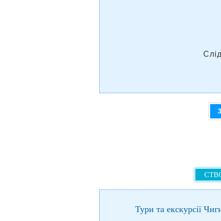
Слі
СТВО
Тури та екскурсії Чиг