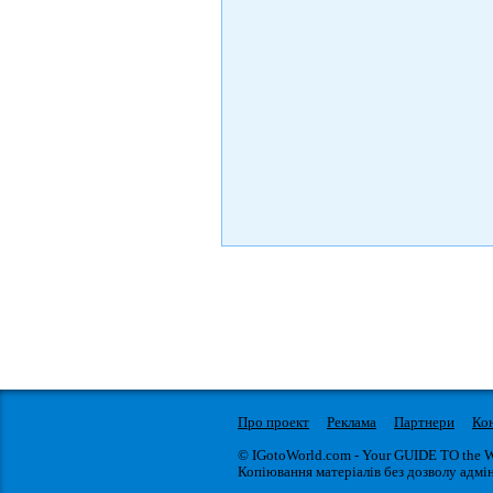
Про проект
Реклама
Партнери
Ко
© IGotoWorld.com - Your GUIDE TO the 
Копіювання матеріалів без дозволу адмін