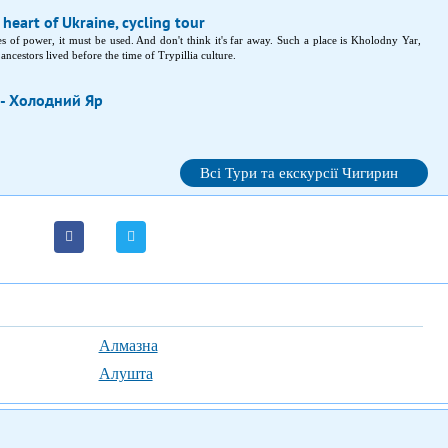
 heart of Ukraine, cycling tour
laces of power, it must be used. And don't think it's far away. Such a place is Kholodny Yar,
ncestors lived before the time of Trypillia culture.
 - Холодний Яр
Всі Тури та екскурсії Чигирин
Алмазна
Алушта