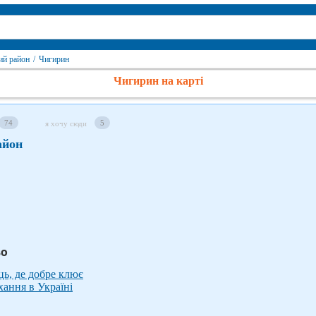
ий район
/
Чигирин
Чигирин на карті
74
5
я хочу сюди
айон
во
ць, де добре клює
хання в Україні