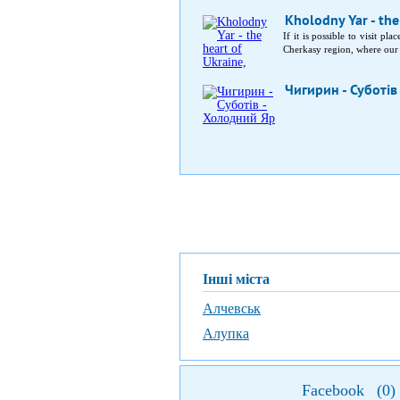
Kholodny Yar - the
If it is possible to visit p
Cherkasy region, where our a
Чигирин - Суботів
Інші міста
Алчевськ
Алупка
Facebook
(
0
)