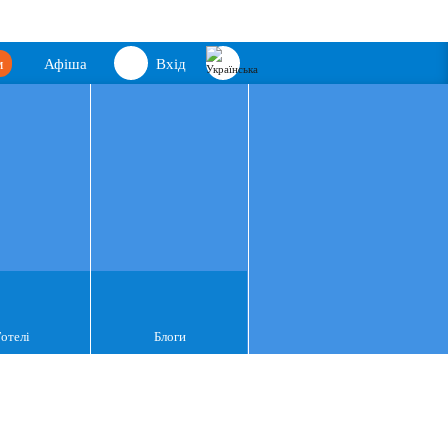
м
Афіша
Вхід
Готелі
Блоги