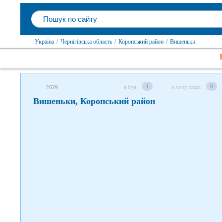
Слідкуйте за нами в соцмережах
Україна
/
Чернігівська область
/
Коропський район
/
Вишеньки
4
0
я був
я хочу сюди
2629
Вишеньки, Коропський район