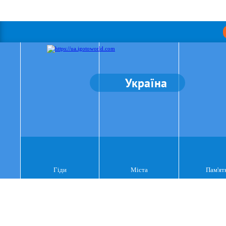
Україна
Гіди
Міста
Пам'ят