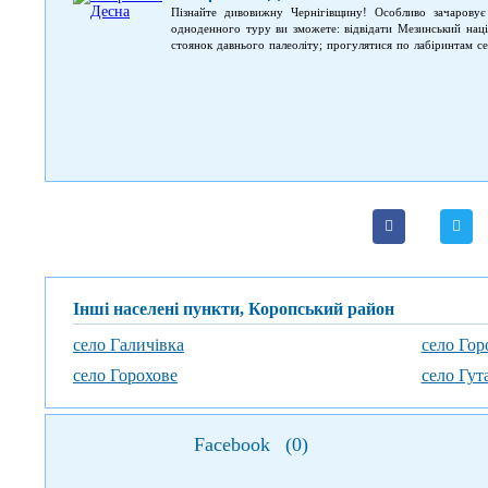
Пізнайте дивовижну Чернігівщину! Особливо зачаровує
одноденного туру ви зможете: відвідати Мезинський наці
стоянок давнього палеоліту; прогулятися по лабіринтам се
річок у всій Європі.
Інші населені пункти, Коропський район
село Галичівка
село Го
село Горохове
село Гут
Facebook
(
0
)