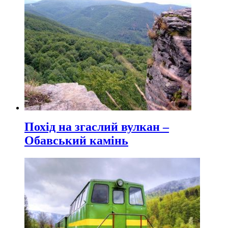
Похід на згаслий вулкан –
Обавський камінь