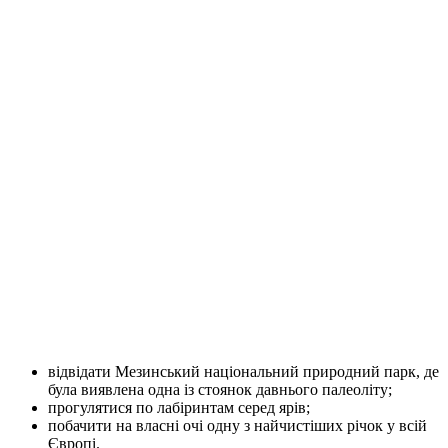
відвідати Мезинський національний природний парк, де
була виявлена одна із стоянок давнього палеоліту;
прогулятися по лабіринтам серед ярів;
побачити на власні очі одну з найчистіших річок у всій
Європі.