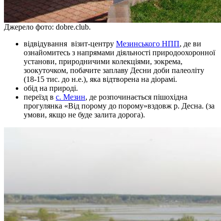
Джерело фото: dobre.club.
відвідування візит-центру
Мезинського НПП
, де ви
ознайомитесь з напрямами діяльності природоохоронної
установи, природничими колекціями, зокрема,
зоокуточком, побачите заплаву Десни доби палеоліту
(18-15 тис. до н.е.), яка відтворена на діорамі.
обід на природі.
переїзд в
с. Мезин
, де розпочинається пішохідна
прогулянка «Від порому до порому»вздовж р. Десна. (за
умови, якщо не буде залита дорога).