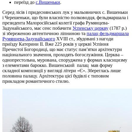
переїзд до
с.Вишеньки
.
Серед лісів і придеснянських лук у мальовничих с. Вишеньки
і Черешеньки, що були власністю полководця, фельдмаршала і
президента Малоросійської колегії графа Румянцева-
Задунайського, має сенс побачити
Успенську церкву
(1787 р.)
зі збереженою автентичною ліпниною та
палац фельдмаршала
Румянцева-Задунайського
XVIII ст., збудовані з нагоди
приїзду Катерини ІІ. Вже 225 років у церкві Успіння
Пречистої Богородиці, що має статус пам’ятки архітектури
національного значення, проходять богослужіння. Церква –
однопрестольна, мурована, споруджена у формах класицизму
з елементами барокко. Вишенський палац мав форму
складної композиції у вигляді літери «Є». Збереглась лише
половина палацу. Архітектура цієї будівлі є типовим
прикладом романтичного стилю.