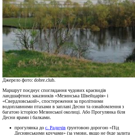
Джерело фото: dobre.club.
Маршрут поєднує споглядання чудових краєвидів
ландшафтних заказників «Мезинська Швейцарія» і
«Свердловський», спостереження за пролітними
водоплавними птахами в заплаві Десни та ознайомлення з
багатою історією Мезинської околиці. Або Прогулянка біля
Десни ярами і балками.
прогулянка до
с. Радичів
ґрунтовою дорогою «Під
Деснянськими кручами» (за умови, якщо не буде залита