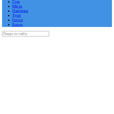
Гіди
Міста
Пам'ятки
Тури
Готелі
Блоги