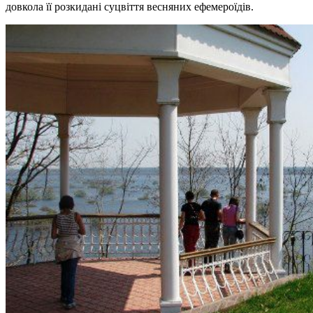
довкола її розкидані суцвіття весняних ефемероїдів.