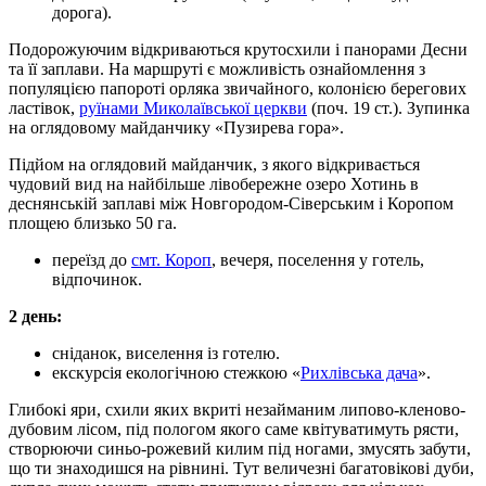
дорога).
Подорожуючим відкриваються крутосхили і панорами Десни
та її заплави. На маршруті є можливість ознайомлення з
популяцією папороті орляка звичайного, колонією берегових
ластівок,
руїнами Миколаївської церкви
(поч. 19 ст.). Зупинка
на оглядовому майданчику «Пузирева гора».
Підйом на оглядовий майданчик, з якого відкривається
чудовий вид на найбільше лівобережне озеро Хотинь в
деснянській заплаві між Новгородом-Сіверським і Коропом
площею близько 50 га.
переїзд до
смт. Короп
, вечеря, поселення у готель,
відпочинок.
2 день:
сніданок, виселення із готелю.
екскурсія екологічною стежкою «
Рихлівська дача
».
Глибокі яри, схили яких вкриті незайманим липово-кленово-
дубовим лісом, під пологом якого саме квітуватимуть рясти,
створюючи синьо-рожевий килим під ногами, змусять забути,
що ти знаходишся на рівнині. Тут величезні багатовікові дуби,