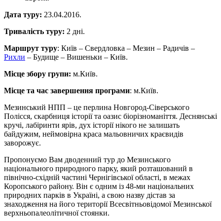
Дата туру:
23.04.2016.
Тривалість туру:
2 дні.
Маршрут туру
: Київ – Свердловка – Мезин – Радичів –
Рихли
– Будище – Вишеньки – Київ.
Місце збору групи:
м.Київ.
Місце та час завершення програми
: м.Київ.
Мезинський НПП – це перлина Новгород-Сіверського
Полісся, скарбниця історії та оазис біорізноманіття. Деснянські
кручі, лабіринти ярів, дух історії нікого не залишать
байдужим, неймовірна краса мальовничих краєвидів
заворожує.
Пропонуємо Вам дводенний тур до Мезинського
національного природного парку, який розташований в
північно-східній частині Чернігівської області, в межах
Коропського району. Він є одним із 48-ми національних
природних парків в Україні, а свою назву дістав за
знаходження на його території Всесвітньовідомої Мезинської
верхньопалеолітичної стоянки.