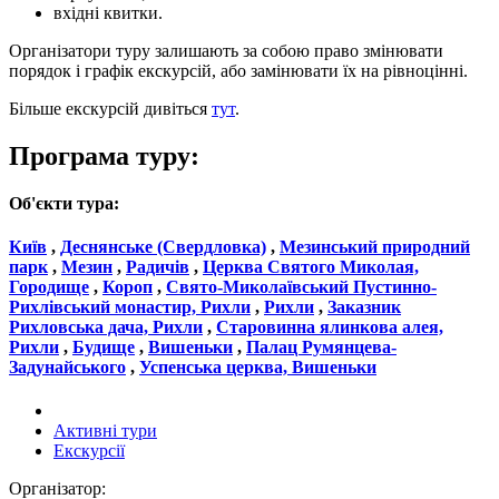
вхідні квитки.
Організатори туру залишають за собою право змінювати
порядок і графік екскурсій, або замінювати їх на рівноцінні.
Більше екскурсій дивіться
тут
.
Програма туру:
Об'єкти тура:
Київ
,
Деснянське (Свердловка)
,
Мезинський природний
парк
,
Мезин
,
Радичів
,
Церква Святого Миколая,
Городище
,
Короп
,
Свято-Миколаївський Пустинно-
Рихлівський монастир, Рихли
,
Рихли
,
Заказник
Рихловська дача, Рихли
,
Старовинна ялинкова алея,
Рихли
,
Будище
,
Вишеньки
,
Палац Румянцева-
Задунайського
,
Успенська церква, Вишеньки
Активні тури
Екскурсії
Організатор: