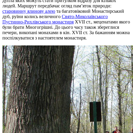
дупла яких можуть стати притулком відразу для кількох
людей. Маршрут передбачає огляд пам’яток природи:
старовинну ялинову алею
та багатовіковий Монастирський
дуб, руїни колись величного
Свято-Миколаївського
Пустинно-Рихлівського монастиря
ХVІІ ст., меценатами якого
були брати Многогрішні. До цього часу також збереглися
печери, викопані монахами в кін. ХVII ст. За бажанням можна
поспілкуватися з настоятелем монастиря.