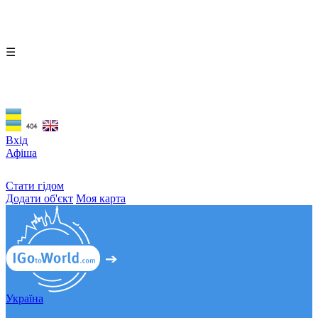
☰
Вхід
Афіша
Стати гідом
Додати об'єкт
Моя карта
Україна