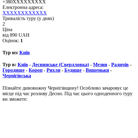
+380XXXXXXXXX
Електронна адреса:
XXXXXXXXXXXX
Тривалість туру (у днях)
2
Ціна
від 890 UAH
Оцінок:
1
Тур из:
Київ
Тур в:
Київ
-
Деснянське (Свердловка)
-
Мезин
-
Радичів
-
Городище
-
Короп
-
Рихли
-
Будище
-
Вишеньки
-
Чернігівська
Пізнайте дивовижну Чернігівщину! Особливо зачаровує це
місце під час розливу Десни. Під час цього одноденного туру
ви зможете: