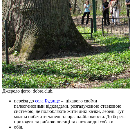
Джерело фото: dobre.club.
переїзд до
села Будище
– цікавого своїми
палеогеновими відкладами, розгалуженою ставковою
системою, де полюбляють жити дикі качки, лебеді. Тут
можна побачити чапель та орлана-білохвоста. До берега
приходять за рибкою лисиці та єнотовидні собаки.
обід.