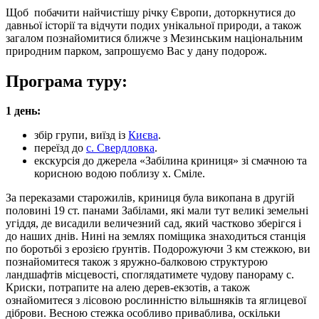
Щоб побачити найчистішу річку Європи, доторкнутися до
давньої історії та відчути подих унікальної природи, а також
загалом познайомитися ближче з Мезинським національним
природним парком, запрошуємо Вас у дану подорож.
Програма туру:
1 день:
збір групи, виїзд із
Києва
.
переїзд до
с. Свердловка
.
екскурсія до джерела «Забілина криниця» зі смачною та
корисною водою поблизу х. Сміле.
За переказами старожилів, криниця була викопана в другій
половині 19 ст. панами Забілами, які мали тут великі земельні
угіддя, де висадили величезний сад, який частково зберігся і
до наших днів. Нині на землях поміщика знаходиться станція
по боротьбі з ерозією ґрунтів. Подорожуючи 3 км стежкою, ви
познайомитеся також з яружно-балковою структурою
ландшафтів місцевості, споглядатимете чудову панораму с.
Криски, потрапите на алею дерев-екзотів, а також
ознайомитеся з лісовою рослинністю вільшняків та яглицевої
діброви. Весною стежка особливо приваблива, оскільки