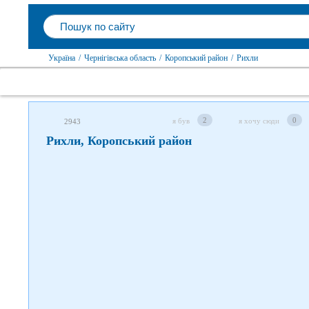
Слідкуйте за нами в соцмережах
Україна
/
Чернігівська область
/
Коропський район
/
Рихли
2
0
я був
я хочу сюди
2943
Рихли, Коропський район