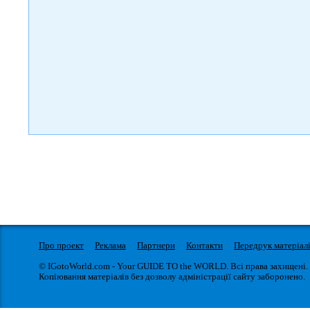
Про проект
Реклама
Партнери
Контакти
Передрук матеріал
© IGotoWorld.com - Your GUIDE TO the WORLD. Всі права захищені.
Копіювання матеріалів без дозволу адміністрації сайту заборонено.