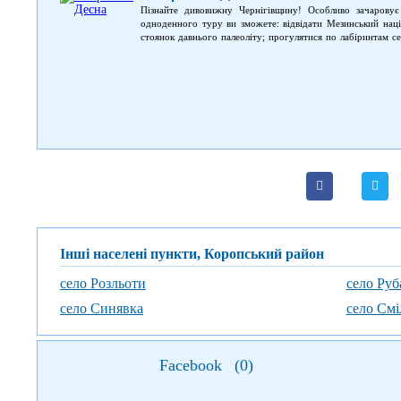
Пізнайте дивовижну Чернігівщину! Особливо зачаровує
одноденного туру ви зможете: відвідати Мезинський наці
стоянок давнього палеоліту; прогулятися по лабіринтам се
річок у всій Європі.
Інші населені пункти, Коропський район
село Розльоти
село Руб
село Синявка
село Смі
Facebook
(
0
)