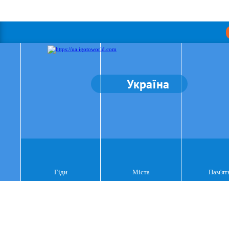
Україна
Гіди
Міста
Пам'ят