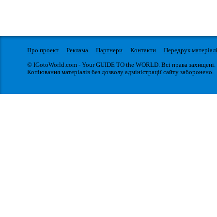
Про проект
Реклама
Партнери
Контакти
Передрук матеріал
© IGotoWorld.com - Your GUIDE TO the WORLD. Всі права захищені.
Копіювання матеріалів без дозволу адміністрації сайту заборонено.