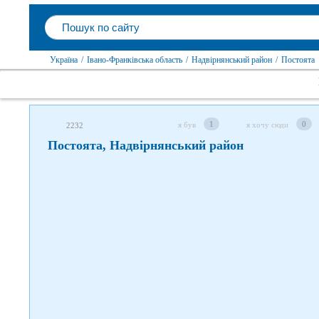
Слідкуйте за нами в соцмережах
Україна
/
Івано-Франківська область
/
Надвірнянський район
/
Постоята
1
0
я був
я хочу сюди
2232
Постоята, Надвірнянський район