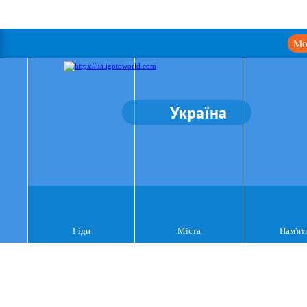
Мо
Україна
Гіди
Міста
Пам'ят