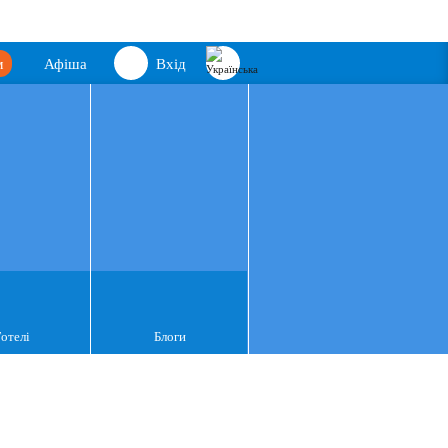
м
Афіша
Вхід
Готелі
Блоги