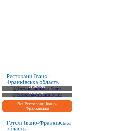
.
.
.
Ресторани Івано-
Ресторан Гуцульщина,
Франківська область
Яремче
Ресторан Круті кошики,
Крилос
Всі Ресторани Івано-
Франківська
Готелі Івано-Франківська
область
Екобудинок «Бутинар»