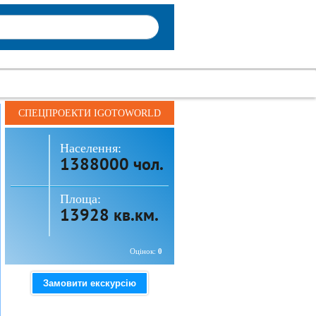
СПЕЦПРОЕКТИ IGOTOWORLD
Населення:
1388000 чол.
Площа:
13928 кв.км.
Оцінок:
0
Замовити екскурсію