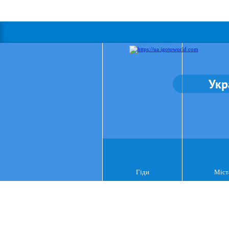
Укр
Гіди
Міст