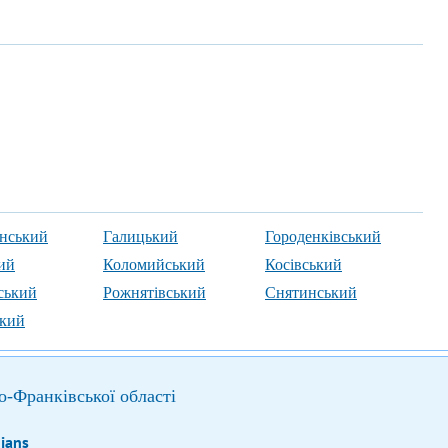
нський
Галицький
Городенківський
ий
Коломийський
Косівський
ський
Рожнятівський
Снятинський
кий
но-Франківської області
hians