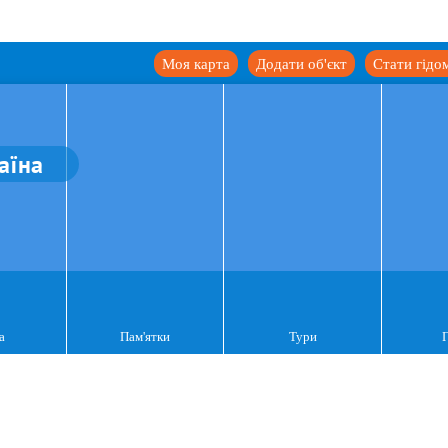
Моя карта
Додати об'єкт
Стати гідо
аїна
а
Пам'ятки
Тури