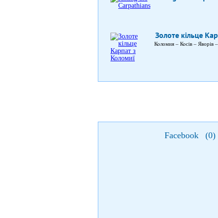
Золоте кільце Ка
Коломия – Косів – Яворів 
Facebook
(
0
)