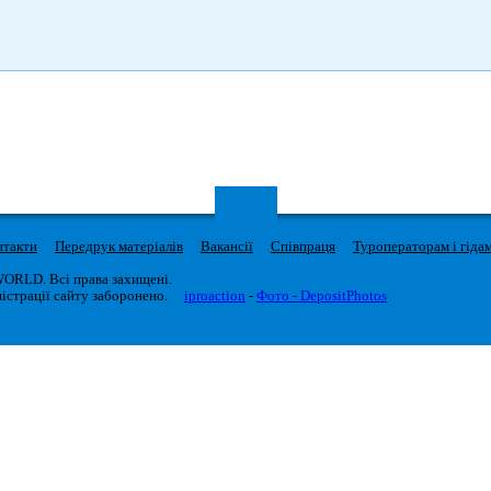
нтакти
Передрук матеріалів
Вакансії
Співпраця
Туроператорам і гіда
WORLD. Всі права захищені.
істрації сайту заборонено.
iproaction
-
Фото - DepositPhotos