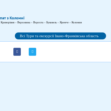
рпат з Коломиї
– Криворівня – Верховина – Ворохта – Буковель – Яремче – Коломия
Всі Тури та екскурсії Івано-Франківська область