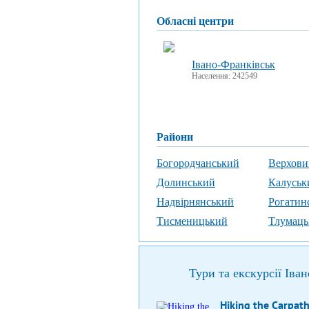
обласні центри
Івано-Франківськ
Населення: 242549
райони
Богородчанський
Верхови
Долинський
Калуськ
Надвірнянський
Рогатин
Тисменицький
Тлумаць
Тури та екскурсії Іва
Hiking the Carpat