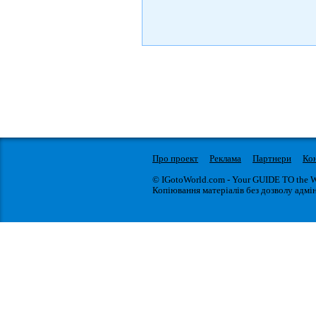
Про проект
Реклама
Партнери
Ко
© IGotoWorld.com - Your GUIDE TO the 
Копіювання матеріалів без дозволу адмін