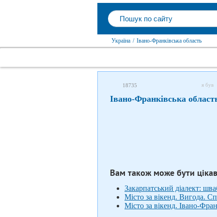
Україна
/
Івано-Франківська область
я був
18735
Івано-Франківська област
Вам також може бути ціка
Закарпатський діалект: шв
Місто за вікенд. Вигода. С
Місто за вікенд. Івано-Фра