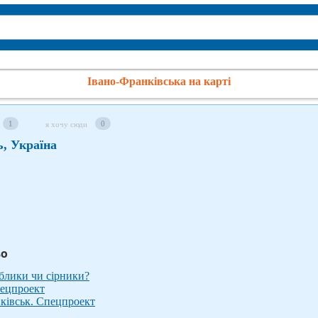
Івано-Франківська на карті
1
0
я хочу сюди
ь, Україна
во
аблики чи сірники?
пецпроект
нківськ. Спецпроект