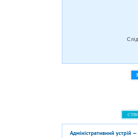
Слі
СТВО
Адміністративний устрій —