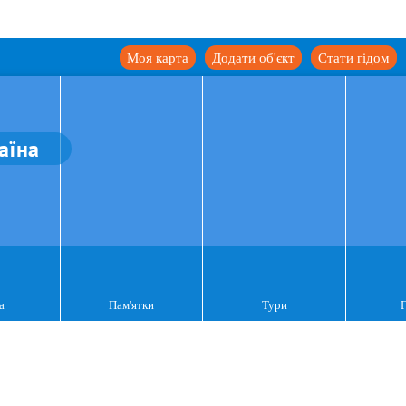
Моя карта
Додати об'єкт
Стати гідом
аїна
а
Пам'ятки
Тури