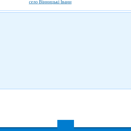
село Вінницькі Івани