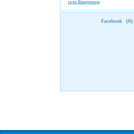
село Братениця
Facebook
(
0
)