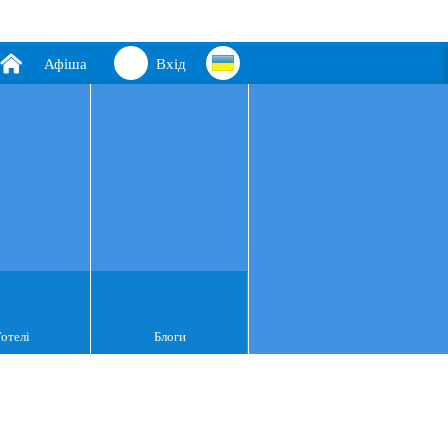
Афіша
Вхід
Готелі
Блоги