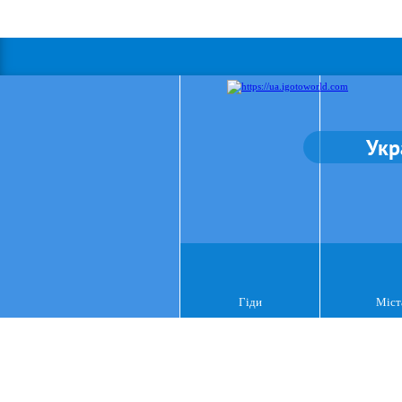
Укр
Гіди
Міст