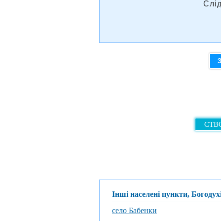
Слі
СТВО
Інші населені пункти, Богоду
село Бабенки