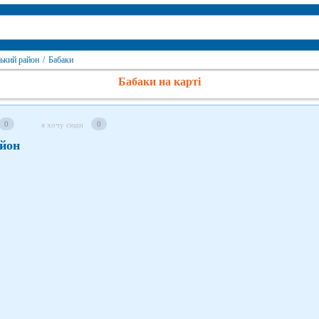
ький район
/
Бабаки
Бабаки на карті
0
0
я хочу сюди
айон