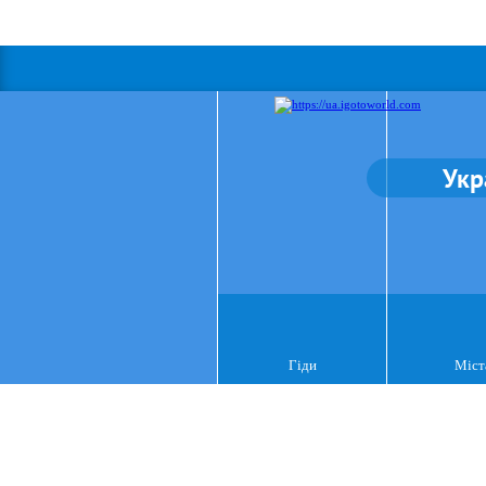
Укр
Гіди
Міст