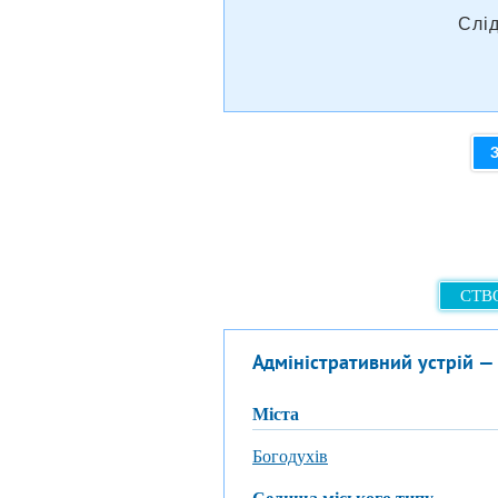
Слі
СТВО
Адміністративний устрій —
міста
Богодухів