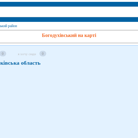
ький район
Богодухівський на карті
0
0
я хочу сюди
ківська область