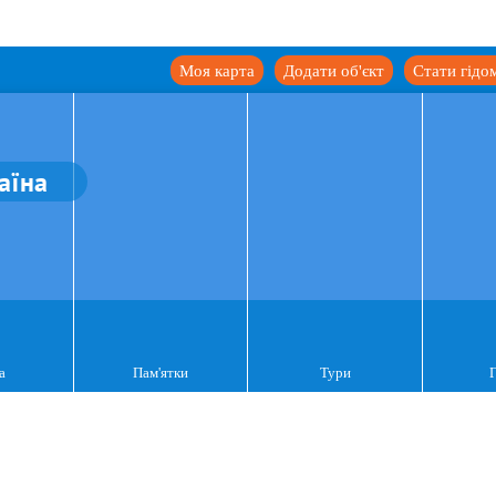
Моя карта
Додати об'єкт
Стати гідо
аїна
а
Пам'ятки
Тури