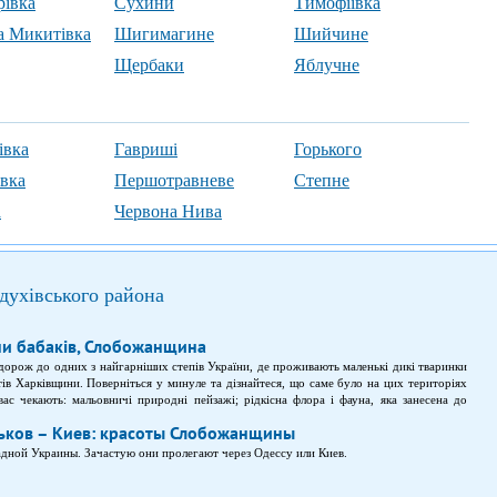
рівка
Сухини
Тимофіївка
 Микитівка
Шигимагине
Шийчине
Щербаки
Яблучне
івка
Гавриші
Горького
вка
Першотравневе
Степне
а
Червона Нива
одухівського района
ни бабаків, Слобожанщина
дорож до одних з найгарніших степів України, де проживають маленькі дикі тваринки
ів Харківщини. Поверніться у минуле та дізнайтеся, що саме було на цих територіях
вас чекають: мальовничі природні пейзажі; рідкісна флора і фауна, яка занесена до
ейдяні гори і синя річка Оскіл; екскурсії по національних природних парках.
ков – Киев: красоты Слобожанщины
дной Украины. Зачастую они пролегают через Одессу или Киев.