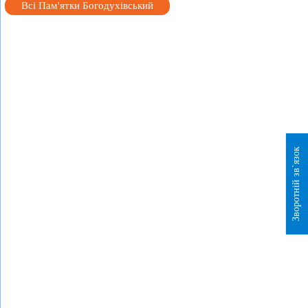
Всі Пам'ятки Богодухівський
Зворотній зв`язок