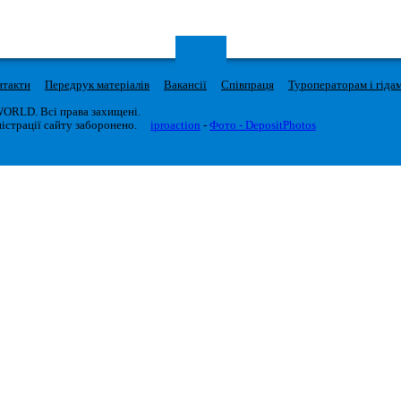
нтакти
Передрук матеріалів
Вакансії
Співпраця
Туроператорам і гіда
WORLD. Всі права захищені.
істрації сайту заборонено.
iproaction
-
Фото - DepositPhotos