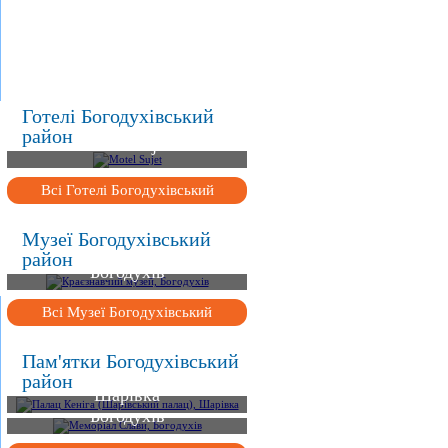
.
.
.
Готелі Богодухівський
район
Motel Sujet
Всі Готелі Богодухівський
Музеї Богодухівський
Краєзнавчий музей,
район
Богодухів
Всі Музеї Богодухівський
Палац Кеніга
Пам'ятки Богодухівський
(Шарівський палац),
район
Шарівка
Меморіал Слави,
Богодухів