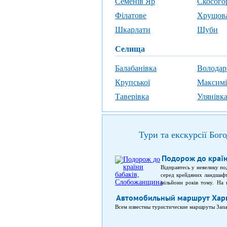
Семенів Яр
Скосого
Філатове
Хрущова
Шкарлати
Шуби
селища
Балабанівка
Володар
Крупської
Максимі
Таверівка
Улянівк
Тури та екскурсії Бог
Подорож до краї
Відправтесь у невелику по
серед крейдяних ландшафт
мільйони років тому. На 
Червоної книги України; кр
Автомобильный маршрут Харь
Всем известны туристические маршруты Запа