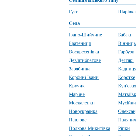
селища міського типу
Гути
Шарівка
села
Івано-Шийчине
Бабаки
Братениця
Вінниць
Воскресенівка
Гарбузи
Дев'ятибратове
Дегтярі
Зарябинка
Кадниц
Корбині Івани
Коротке
Кручик
Куп'єва
Мар'їне
Матвіїв
Москаленки
Мусійки
Новоукраїнка
Олексан
Павлове
Паляни
Полкова Микитівка
Ріпки