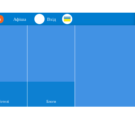
м
Афіша
Вхід
Готелі
Блоги