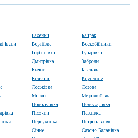
Бабенки
Байрак
кі Івани
Вертіївка
Воскобійники
Горбанівка
Губарівка
Дмитрівка
Заброди
я
Кияни
Кленове
Крисине
Крупчине
ха
Леськівка
Лозова
ка
Мерло
Миролюбівка
Новоселівка
Новософіївка
дрівка
Пісочин
Павлівка
чники
Первухинка
Петропавлівка
Сінне
Сазоно-Баланівка