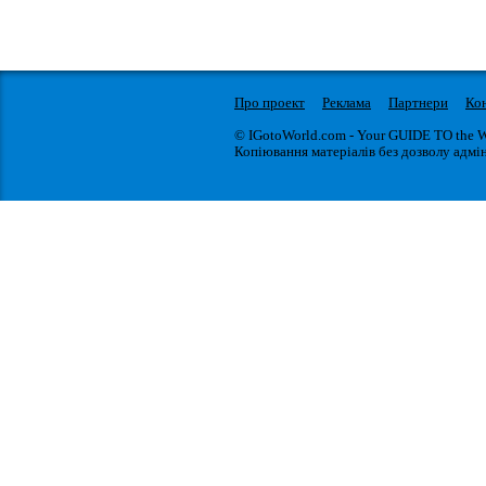
Про проект
Реклама
Партнери
Ко
© IGotoWorld.com - Your GUIDE TO the 
Копіювання матеріалів без дозволу адмін